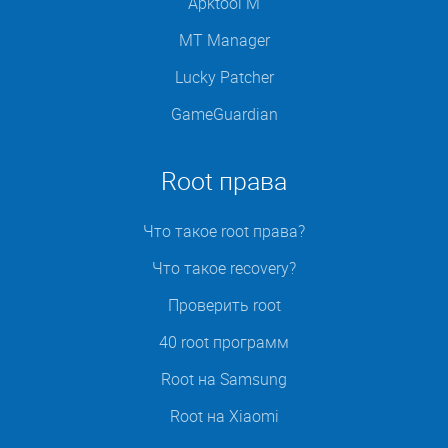
Apktool M
MT Manager
Lucky Patcher
GameGuardian
Root права
Что такое root права?
Что такое recovery?
Проверить root
40 root программ
Root на Samsung
Root на Xiaomi