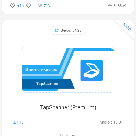
+15
71%
FuRReX
MOD
Вчера, 04:28
TapScanner (Premium)
3.1.15
Android 10.0+
Офисные