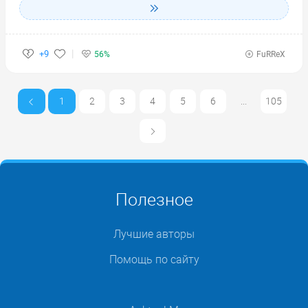
+9
56%
FuRReX
1
2
3
4
5
6
...
105
Полезное
Лучшие авторы
Помощь по сайту