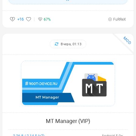
+16
67%
FuRReX
MOD
Вчера, 01:13
MT Manager (VIP)