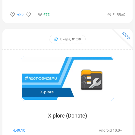
+89
67%
FuRReX
MOD
Вчера, 01:30
X-plore (Donate)
4.49.10
Android 10.0+