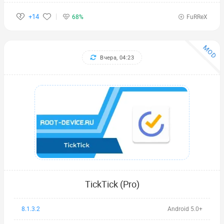
+14
68%
FuRReX
MOD
Вчера, 04:23
TickTick (Pro)
8.1.3.2
Android 5.0+