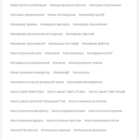
Медитация и релаксация
Международные звонки
Мелодии будильника
Мелодии уведомлений
Мемы для андроид
Менеджер Spotify
Менеджер закачек
Менеджер закладок
Менеджер обновлений
Менеджер обновлений на Андроид
Менеджер паролей
Менеджер приложений
Менеджер спотифай
Менеджер файлов
Менструальный цикл
Мерцание
Мессенджеры
Метаданные EXIF
Метаданные изображений
Мигание
Микширование треков
Мимо премиум на андроид
Минекрафт
Мини-игры
Минималистичный домашний экран
Минимальная задержка
Много денег Brawl Stars
Много денег Clash of Clans
Много денег Clash Royale
Много денег для Мой Говорящий Том
Много каналов на Android
Многодорожечная запись
Многообразие биомов
Многооконный режим
Многоразовые адреса
Многослойный монтаж
Многоуровневые сетки
Множество фонов
Мобильные данные
Мобильный диджеинг