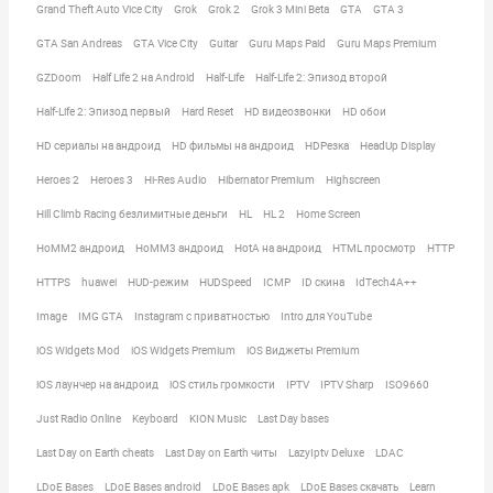
Grand Theft Auto Vice City
Grok
Grok 2
Grok 3 Mini Beta
GTA
GTA 3
GTA San Andreas
GTA Vice City
Guitar
Guru Maps Paid
Guru Maps Premium
GZDoom
Half Life 2 на Android
Half-Life
Half-Life 2: Эпизод второй
Half-Life 2: Эпизод первый
Hard Reset
HD видеозвонки
HD обои
HD сериалы на андроид
HD фильмы на андроид
HDРезка
HeadUp Display
Heroes 2
Heroes 3
Hi-Res Audio
Hibernator Premium
Highscreen
Hill Climb Racing безлимитные деньги
HL
HL 2
Home Screen
HoMM2 андроид
HoMM3 андроид
HotA на андроид
HTML просмотр
HTTP
HTTPS
huawei
HUD-режим
HUDSpeed
ICMP
ID скина
IdTech4A++
Image
IMG GTA
Instagram с приватностью
Intro для YouTube
iOS Widgets Mod
iOS Widgets Premium
iOS Виджеты Premium
iOS лаунчер на андроид
iOS стиль громкости
IPTV
IPTV Sharp
ISO9660
Just Radio Online
Keyboard
KION Music
Last Day bases
Last Day on Earth cheats
Last Day on Earth читы
LazyIptv Deluxe
LDAC
LDoE Bases
LDoE Bases android
LDoE Bases apk
LDoE Bases скачать
Learn