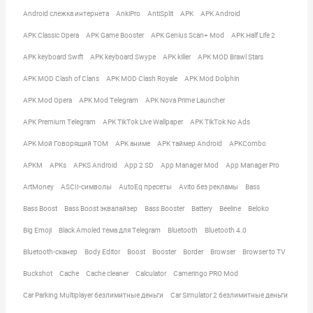
Android слежка интернета
AnkiPro
AntiSplit
APK
APK Android
APK Classic Opera
APK Game Booster
APK Genius Scan+ Mod
APK Half Life 2
APK keyboard Swift
APK keyboard Swype
APK killer
APK MOD Brawl Stars
APK MOD Clash of Clans
APK MOD Clash Royale
APK Mod Dolphin
APK Mod Opera
APK Mod Telegram
APK Nova Prime Launcher
APK Premium Telegram
APK TikTok Live Wallpaper
APK TikTok No Ads
APK Мой Говорящий ТОМ
APK аниме
APK таймер Android
APKCombo
APKM
APKs
APKS Android
App 2 SD
App Manager Mod
App Manager Pro
ArtMoney
ASCII-символы
AutoEq пресеты
Avito без рекламы
Bass
Bass Boost
Bass Boost эквалайзер
Bass Booster
Battery
Beeline
Beloko
Big Emoji
Black Amoled тема для Telegram
Bluetooth
Bluetooth 4.0
Bluetooth-сканер
Body Editor
Boost
Booster
Border
Browser
Browser to TV
Buckshot
Cache
Cache cleaner
Calculator
Cameringo PRO Mod
Car Parking Multiplayer безлимитные деньги
Car Simulator 2 безлимитные деньги