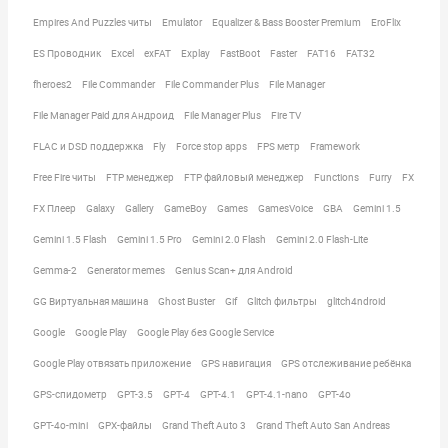
Empires And Puzzles читы
Emulator
Equalizer & Bass Booster Premium
EroFlix
ES Проводник
Excel
exFAT
Explay
FastBoot
Faster
FAT16
FAT32
fheroes2
File Commander
File Commander Plus
File Manager
File Manager Paid для Андроид
File Manager Plus
Fire TV
FLAC и DSD поддержка
Fly
Force stop apps
FPS метр
Framework
Free Fire читы
FTP менеджер
FTP файловый менеджер
Functions
Furry
FX
FX Плеер
Galaxy
Gallery
GameBoy
Games
GamesVoice
GBA
Gemini 1.5
Gemini 1.5 Flash
Gemini 1.5 Pro
Gemini 2.0 Flash
Gemini 2.0 Flash-Lite
Gemma-2
Generator memes
Genius Scan+ для Android
GG Виртуальная машина
Ghost Buster
Gif
Glitch фильтры
glitch4ndroid
Google
Google Play
Google Play без Google Service
Google Play отвязать приложение
GPS навигация
GPS отслеживание ребёнка
GPS-спидометр
GPT-3.5
GPT-4
GPT-4.1
GPT-4.1-nano
GPT-4o
GPT-4o-mini
GPX-файлы
Grand Theft Auto 3
Grand Theft Auto San Andreas