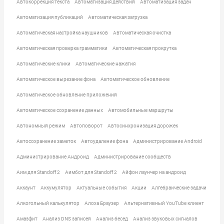
Автокоррекция текста
Автоматизация действий
Автоматизация задач
Автоматизация публикаций
Автоматическая загрузка
Автоматическая настройка наушников
Автоматическая очистка
Автоматическая проверка грамматики
Автоматическая прокрутка
Автоматические клики
Автоматические нажатия
Автоматическое вырезание фона
Автоматическое обновление
Автоматическое обновление приложений
Автоматическое сохранение данных
Автомобильные маршруты
Автономный режим
Автоповорот
Автосинхронизация дорожек
Автосохранение заметок
Автоудаление фона
Администрирование Android
Администрирование Андроид
Администрирование сообществ
Аим для Standoff 2
Аимбот для Standoff 2
Айфон лаунчер на андроид
Аккаунт
Аккумулятор
Актуальные события
Акции
Алгебраические задачи
Алкогольный калькулятор
Алоха Браузер
Альтернативный YouTube клиент
Амазфит
Анализ DNS записей
Анализ бесед
Анализ звуковых сигналов