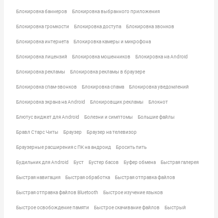
Блокировка баннеров
Блокировка выбранного приложения
Блокировка громкости
Блокировка доступа
Блокировка звонков
Блокировка интернета
Блокировка камеры и микрофона
Блокировка лицензий
Блокировка мошенников
Блокировка на Android
Блокировка рекламы
Блокировка рекламы в браузере
Блокировка спам-звонков
Блокировка спама
Блокировка уведомлений
Блокировка экрана на Android
Блокировщик рекламы
Блокнот
Блютус виджет для Android
Болезни и симптомы
Большие файлы
Бравл Старс Читы
Браузер
Браузер на телевизор
Браузерные расширения с ПК на андроид
Бросить пить
Будильник для Android
Буст
Бустер басов
Буфер обмена
Быстрая галерея
Быстрая навигация
Быстрая обработка
Быстрая отправка файлов
Быстрая отправка файлов Bluetooth
Быстрое изучение языков
Быстрое освобождение памяти
Быстрое скачивание файлов
Быстрый