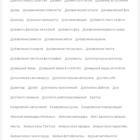
Диагностика устройства
Дизайн
Дизайн логотипов
Дизайнер вступлений
Дизер
Динамические плейлисты
Динамический остров
Динамический фон
Дискорд
Длинные скриншоты
Для начинающих
Добавить текст на фото
Добавить фильтры на Android
Добавить фон
Добавление водяного знака
Добавление заметок
Добавление меток
Добавление музыки
Добавление стикеров
Добавление татуировок
Добавление текста
Добавление текста на фотографии
Документы
Долгосрочные прогнозы
Домашний экран
Домашний экран в стиле iOS
Домашний экран на Android
Дополнение к антивирусу
Дополнительная настройка
Достать APK
Драм-пад
Дроби
Дубликаты приложений
Дубликаты файлов
Дум
Дуолинго премиум
Дуолинго разблокированный
Едитор
Ежедневник настроения
Ежедневные уроки
Ежедневный планировщик
Женский Календарь Месячных
Женский календарь
Жест двойного касания
Жесты
Живые обои TickTock
Живые обои зарядки
Живые обои параллакс
Живые обои с кои в пруду
Живые фотофильтры
Журнал активности