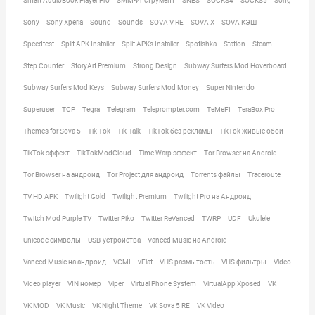
Smart AudioBook Player Pro
SMM-инструмент
SNES
SOCKS4
SOCKS5
Song
Sony
Sony Xperia
Sound
Sounds
SOVA V RE
SOVA X
SOVA КЭШ
Speedtest
Split APK Installer
Split APKs Installer
Spotishka
Station
Steam
Step Counter
StoryArt Premium
Strong Design
Subway Surfers Mod Hoverboard
Subway Surfers Mod Keys
Subway Surfers Mod Money
Super Nintendo
Superuser
TCP
Tegra
Telegram
Teleprompter.com
TeMeFI
TeraBox Pro
Themes for Sova 5
Tik Tok
Tik-Talk
TikTok без рекламы
TikTok живые обои
TikTok эффект
TikTokModCloud
Time Warp эффект
Tor Browser на Android
Tor Browser на андроид
Tor Project для андроид
Torrents файлы
Traceroute
TV HD APK
Twilight Gold
Twilight Premium
Twilight Pro на Андроид
Twitch Mod Purple TV
Twitter Piko
Twitter ReVanced
TWRP
UDF
Ukulele
Unicode символы
USB-устройства
Vanced Music на Android
Vanced Music на андроид
VCMI
vFlat
VHS размытость
VHS фильтры
Video
Video player
VIN номер
Viper
Virtual Phone System
VirtualApp Xposed
VK
VK MOD
VK Music
VK Night Theme
VK Sova 5 RE
VK Video