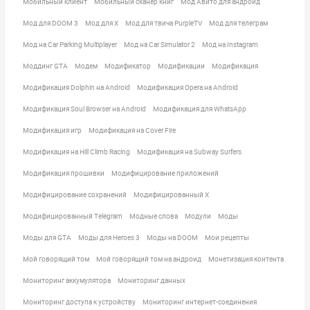
Мобильный клиент
Мобильный сканер книг
Мод Авито для андроид
Мод для DOOM 3
Мод для X
Мод для твича PurpleTV
Мод для телеграм
Мод на Car Parking Multiplayer
Мод на Car Simulator 2
Мод на Instagram
Моддинг GTA
Модем
Модификатор
Модификации
Модификация
Модификация Dolphin на Android
Модификация Opera на Android
Модификация Soul Browser на Android
Модификация для WhatsApp
Модификация игр
Модификация на Cover Fire
Модификация на Hill Climb Racing
Модификация на Subway Surfers
Модификация прошивки
Модифицирование приложений
Модифицирование сохранений
Модифицированный X
Модифицированный Telegram
Модные слова
Модули
Моды
Моды для GTA
Моды для Heroes 3
Моды на DOOM
Мои рецепты
Мой говорящий том
Мой говорящий том на андроид
Монетизация контента
Мониторинг аккумулятора
Мониторинг данных
Мониторинг доступа к устройству
Мониторинг интернет-соединения