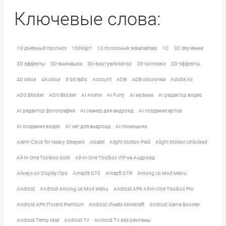
Ключевые слова:
10-дневный прогноз
100Карт
12-полосный эквалайзер
1C
3D звучание
3D эффекты
3D-анимации
3D-виртуализатор
3D-коллажи
3D-эффекты
4D обои
4K обои
8 bit radio
Account
ADB
ADB оболочка
Adobe Air
ADS Blocker
ADV Blocker
AI Anime
AI Furry
AI музыка
AI редактор видео
AI редактор фотографий
AI сканер для андроид
AI создание артов
AI создание видео
AI чат для андроид
AI-помощник
Alarm Clock for Heavy Sleepers
Alcatel
Alight Motion Paid
Alight Motion Unlocked
All-In-One Toolbox Gold
All-In-One Toolbox VIP на Андроид
Always on Display Про
Amazfit GTS
Amazft GTR
Among Us Mod Menu
Android
Android Among Us Mod Menu
Android APK All-In-One Toolbox Pro
Android APK tTorent Premium
Android cheats Minecraft
Android Game Booster
Android Temp Mail
Android TV
Android TV без рекламы