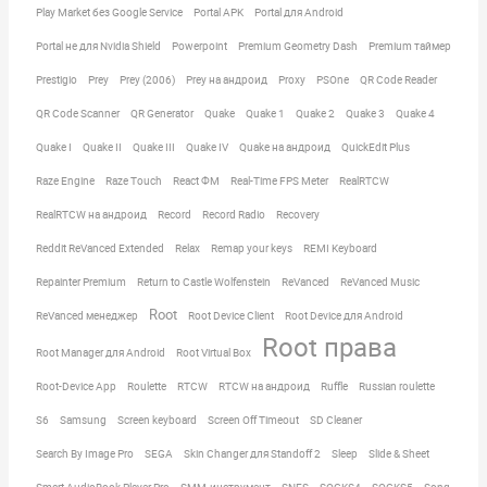
Play Market без Google Service
Portal APK
Portal для Android
Portal не для Nvidia Shield
Powerpoint
Premium Geometry Dash
Premium таймер
Prestigio
Prey
Prey (2006)
Prey на андроид
Proxy
PSOne
QR Code Reader
QR Code Scanner
QR Generator
Quake
Quake 1
Quake 2
Quake 3
Quake 4
Quake I
Quake II
Quake III
Quake IV
Quake на андроид
QuickEdit Plus
Raze Engine
Raze Touch
React ФМ
Real-Time FPS Meter
RealRTCW
RealRTCW на андроид
Record
Record Radio
Recovery
Reddit ReVanced Extended
Relax
Remap your keys
REMI Keyboard
Repainter Premium
Return to Castle Wolfenstein
ReVanced
ReVanced Music
Root
ReVanced менеджер
Root Device Client
Root Device для Android
Root права
Root Manager для Android
Root Virtual Box
Root-Device App
Roulette
RTCW
RTCW на андроид
Ruffle
Russian roulette
S6
Samsung
Screen keyboard
Screen Off Timeout
SD Cleaner
Search By Image Pro
SEGA
Skin Changer для Standoff 2
Sleep
Slide & Sheet