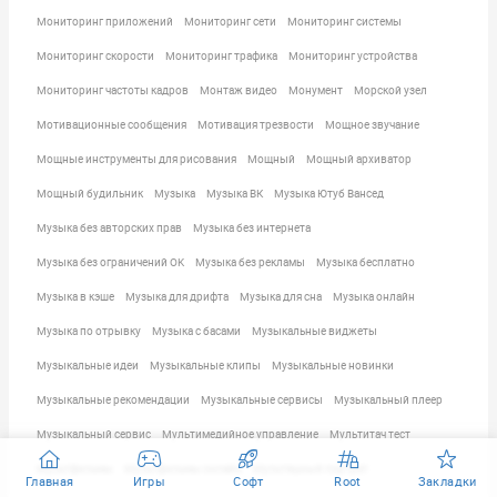
Мониторинг приложений
Мониторинг сети
Мониторинг системы
Мониторинг скорости
Мониторинг трафика
Мониторинг устройства
Мониторинг частоты кадров
Монтаж видео
Монумент
Морской узел
Мотивационные сообщения
Мотивация трезвости
Мощное звучание
Мощные инструменты для рисования
Мощный
Мощный архиватор
Мощный будильник
Музыка
Музыка ВК
Музыка Ютуб Вансед
Музыка без авторских прав
Музыка без интернета
Музыка без ограничений OK
Музыка без рекламы
Музыка бесплатно
Музыка в кэше
Музыка для дрифта
Музыка для сна
Музыка онлайн
Музыка по отрывку
Музыка с басами
Музыкальные виджеты
Музыкальные идеи
Музыкальные клипы
Музыкальные новинки
Музыкальные рекомендации
Музыкальные сервисы
Музыкальный плеер
Музыкальный сервис
Мультимедийное управление
Мультитач тест
Мультфильмы
Мультфильмы онлайн
Мультяшный портрет
Главная
Игры
Софт
Root
Закладки