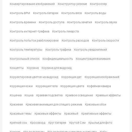
Конвертирование изображений
Конструктор резюме
Контроллер
Контроль BPM
Контроль батареи
Контроль веса
Контроль воды
Контроль времени
Контроль доступа
Контроль зачатия
Контроль звука
Контроль интернет-трафика
Контроль лекарств
Контроль попыток разблокировки
Контроль расходов
Контроль скорости
Контроль температуры
Контроль трафика
Контроль уведомлений
Контрольный список
Конфиденциальность
Концентрация внимания
Концепты
Корзина
Корзина для андроид
Корректировка цветов на андроид
Коррекция дат
Коррекция изображений
Коррекция кожи
Коррекция тела
Коррекция цвета
Кофейная камера
Кошечка
Кошка
Краевая подсветка
Краевое освещение
Краевые эффекты
Красивая
Красивая анимация для спящего режима
Красивые обои
Красивые темы
Красивые эффекты
Красивый
Креативные эффекты
Крепкий сон
Кроссворд
Круг батареи
Крутой Сэм
Крылья для фото
Ксиоми
Кто подключен
Кто подключен к вашему интернету
Кубы