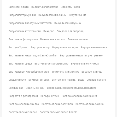
Виджеты с фото
Виджеты спидометра
Виджеты часов
Визуализатор музыки
Визуализации и скины
Визуализация
Визуализация воздушных потоков
Визуализация музыки
Визуализация тестов сети
Виндовс
Виндовс для андроид
Винтажная фотография
Винтажная эстетика
Виньетирование
Виртуал Xposed
Виртуализатор
Виртуализация звука
Виртуальная машина
Виртуальная машина для GameGuardian
Виртуальная машина с рут правами
Виртуальная среда
Виртуальное пространство
Виртуальные питомцы
Виртуальный Xposed для Android
Виртуальный макияж
Високосный год
Внешний звук
Внутренний звук
Внутренняя память
Вода
Водный баланс
Водный сад
Водяные знаки
Возвращение в крепость Вольфенштейн
Возраст по фотографии
Вольфенштейн
Воспроизведение аудиокниг
Воспроизведение видео
Восстановление архивов
Восстановление аудио
Восстановление видео
Восстановление видео Andoid