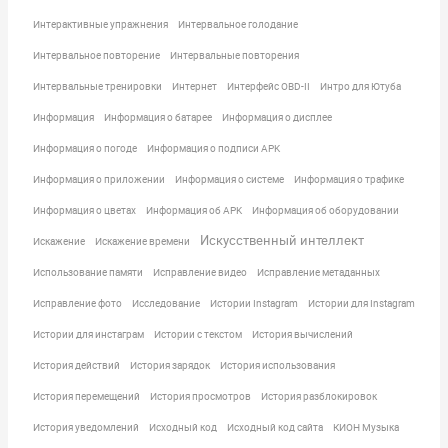
Интерактивные упражнения
Интервальное голодание
Интервальное повторение
Интервальные повторения
Интервальные тренировки
Интернет
Интерфейс OBD-II
Интро для Ютуба
Информация
Информация о батарее
Информация о дисплее
Информация о погоде
Информация о подписи APK
Информация о приложении
Информация о системе
Информация о трафике
Информация о цветах
Информация об APK
Информация об оборудовании
Искусственный интеллект
Искажение
Искажение времени
Использование памяти
Исправление видео
Исправление метаданных
Исправление фото
Исследование
Истории Instagram
Истории для Instagram
Истории для инстаграм
Истории с текстом
История вычислений
История действий
История зарядок
История использования
История перемещений
История просмотров
История разблокировок
История уведомлений
Исходный код
Исходный код сайта
КИОН Музыка