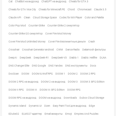
Cat
ChatBot на андроид
ChatGPT на андроид
Cheats for GTA 3
Cheats for GTA Vice City
Cheats for Minecraft PE
Chord
Chromecast
Claude 3.5
Claude API
Clean
Cloud Storage Space
Codec for MX Player
Color and Palette
Color Pop Mod
Counter-Strike
Counter-Strike 2 симулятор
Counter-Strike GO симулятор
Cover Fire Mod Money
Cover Fire Mod Unlimited Money
Cover Fire безлимитные деньги
Crash
Crosshair
Crosshair Generator android
CWM
Dance Radio
Datamosh фильтры
DeepAI
DeepSeek
DeepSeek-R1
DeepSeek-V3
Diablo 1
Diablo: Hellfire
DLNA
DNS Changer Elite
DNS Google
DNS Yandex
DNS инструменты
Docs
DocScan
DOOM
DOOM & Wolf RPG
DOOM 1
DOOM 2
DOOM 2 RPG
DOOM 2 RPG на андроид
DOOM 2 на андроид
DOOM 3
DOOM 3: BFG Edition
DOOM II RPG
DOOM III
DOOM III: BFG Edition
DOOM RPG
DOOM RPG на андроид
DOOM на андроид
Downloads
Dubox Cloud Storage
Dynamic Island
Dynamic UI
Dzen
Easy Paint Tool для андроид
Edge
EDuke32
ELM327 адаптер
Email аккаунты
Emoji
Empires And Puzzles