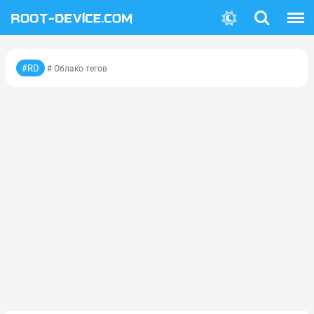
Поиск
Меню
#RD
# Облако тегов