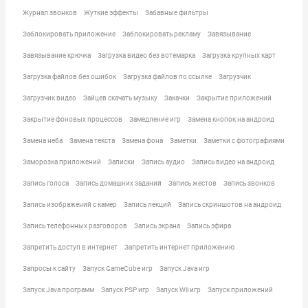
Журнал звонков
Жуткие эффекты
Забавные фильтры
Заблокировать приложение
Заблокировать рекламу
Завязывание
Завязывание крючка
Загрузка видео без вотемарка
Загрузка крупных карт
Загрузка файлов без ошибок
Загрузка файлов по ссылке
Загрузчик
Загрузчик видео
Зайцев скачать музыку
Закачки
Закрытие приложений
Закрытие фоновых процессов
Замедление игр
Замена кнопок на андроид
Замена неба
Замена текста
Замена фона
Заметки
Заметки с фотографиями
Заморозка приложений
Записки
Запись аудио
Запись видео на андроид
Запись голоса
Запись домашних заданий
Запись жестов
Запись звонков
Запись изображений с камер
Запись лекций
Запись скриншотов на андроид
Запись телефонных разговоров
Запись экрана
Запись эфира
Запретить доступ в интернет
Запретить интернет приложению
Запросы к сайту
Запуск GameCube игр
Запуск Java игр
Запуск Java программ
Запуск PSP игр
Запуск Wii игр
Запуск приложений