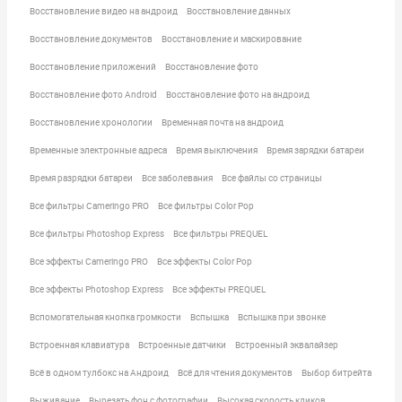
Восстановление видео на андроид
Восстановление данных
Восстановление документов
Восстановление и маскирование
Восстановление приложений
Восстановление фото
Восстановление фото Android
Восстановление фото на андроид
Восстановление хронологии
Временная почта на андроид
Временные электронные адреса
Время выключения
Время зарядки батареи
Время разрядки батареи
Все заболевания
Все файлы со страницы
Все фильтры Cameringo PRO
Все фильтры Color Pop
Все фильтры Photoshop Express
Все фильтры PREQUEL
Все эффекты Cameringo PRO
Все эффекты Color Pop
Все эффекты Photoshop Express
Все эффекты PREQUEL
Вспомогательная кнопка громкости
Вспышка
Вспышка при звонке
Встроенная клавиатура
Встроенные датчики
Встроенный эквалайзер
Всё в одном тулбокс на Андроид
Всё для чтения документов
Выбор битрейта
Выживание
Вырезать фон с фотографии
Высокая скорость кликов