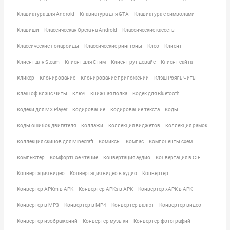
Клавиатура для Android
Клавиатура для GTA
Клавиатура с символами
Клавиши
Классическая Opera на Android
Классические кассеты
Классические полароиды
Классические рингтоны
Клео
Клиент
Клиент для Steam
Клиент для Стим
Клиент рут девайс
Клиент сайта
Кликер
Клонирование
Клонирование приложений
Клэш Рояль Читы
Клэш оф Клэнс Читы
Ключ
Книжная полка
Кодек для Bluetooth
Кодеки для MX Player
Кодирование
Кодирование текста
Коды
Коды ошибок двигателя
Коллажи
Коллекция виджетов
Коллекция рамок
Коллекция скинов для Minecraft
Комиксы
Компас
Компоненты схем
Компьютер
Комфортное чтение
Конвертация аудио
Конвертация в GIF
Конвертация видео
Конвертация видео в аудио
Конвертер
Конвертер APKm в APK
Конвертер APKs в APK
Конвертер xAPK в APK
Конвертер в MP3
Конвертер в MP4
Конвертер валют
Конвертер видео
Конвертер изображений
Конвертер музыки
Конвертер фотографий