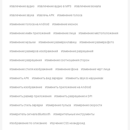
Извлечение аудио
Извлечение аудио в MP3
Извлечение вокала
Извлечение звука
Извлечь APK
Изменение голоса
Изменение голоса на Android
Изменение иконок
Изменение имён приложений
Изменение лица
Изменение местоположения
Изменение музыки
Изменение размера клавиш
Изменение размера фото
Изменение размеров изображений
Изменение разрешений
Изменение разрешения
Изменение соотношения сторон
Изменение стиля изображений
Изменение фона
Изменение черт лица
Изменить APK
Изменить вид зарядки
Изменить звук в наушниках
Изменить изображение
Изменить приложение на Android
Изменить размер приложения
Изменить разрешение и DPI
Изменить стиль зарядки
Измерение пульса
Измерение скорости
Измеритель сигнала Bluetooth
Измерительные инструменты
Изображение по описанию
Изучение CSS на андроид