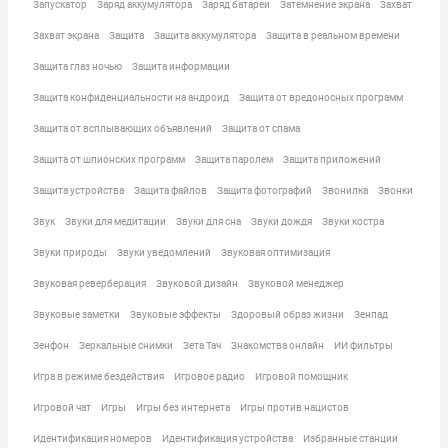
Запускатор
Заряд аккумулятора
Заряд батареи
Затемнение экрана
Захват
Захват экрана
Защита
Защита аккумулятора
Защита в реальном времени
Защита глаз ночью
Защита информации
Защита конфиденциальности на андроид
Защита от вредоносных программ
Защита от всплывающих объявлений
Защита от спама
Защита от шпионских программ
Защита паролем
Защита приложений
Защита устройства
Защита файлов
Защита фотографий
Звонилка
Звонки
Звук
Звуки для медитации
Звуки для сна
Звуки дождя
Звуки костра
Звуки природы
Звуки уведомлений
Звуковая оптимизация
Звуковая реверберация
Звуковой дизайн
Звуковой менеджер
Звуковые заметки
Звуковые эффекты
Здоровый образ жизни
Зенпад
Зенфон
Зеркальные снимки
Зета Тач
Знакомства онлайн
ИИ фильтры
Игра в режиме бездействия
Игровое радио
Игровой помощник
Игровой чат
Игры
Игры без интернета
Игры против нацистов
Идентификация номеров
Идентификация устройства
Избранные станции