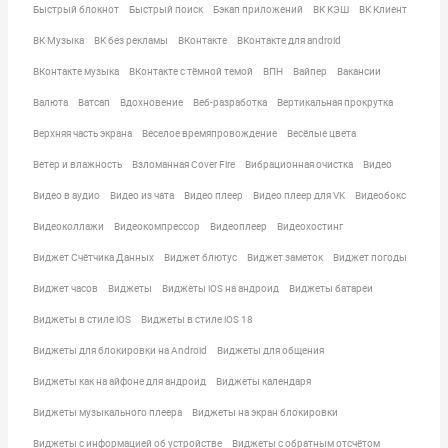
Быстрый блокнот
Быстрый поиск
Бэкап приложений
ВК КЭШ
ВК Клиент
ВК Музыка
ВК без рекламы
ВКонтакте
ВКонтакте для android
ВКонтакте музыка
ВКонтакте с тёмной темой
ВПН
Вайпер
Вакансии
Валюта
Ватсап
Вдохновение
Веб-разработка
Вертикальная прокрутка
Верхняя часть экрана
Веселое времяпровождение
Весёлые цвета
Ветер и влажность
Взломанная Cover Fire
Вибрационная очистка
Видео
Видео в аудио
Видео из чата
Видео плеер
Видео плеер для VK
Видеобокс
Видеоколлажи
Видеокомпрессор
Видеоплеер
Видеохостинг
Виджет Счётчика Данных
Виджет блютус
Виджет заметок
Виджет погоды
Виджет часов
Виджеты
Виджеты iOS на андроид
Виджеты батареи
Виджеты в стиле iOS
Виджеты в стиле iOS 18
Виджеты для блокировки на Android
Виджеты для общения
Виджеты как на айфоне для андроид
Виджеты календаря
Виджеты музыкального плеера
Виджеты на экран блокировки
Виджеты с информацией об устройстве
Виджеты с обратным отсчётом