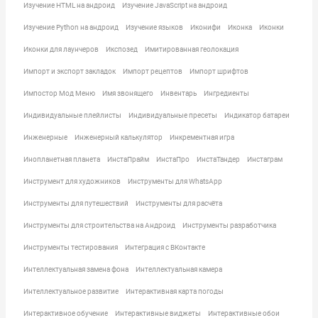
Изучение HTML на андроид
Изучение JavaScript на андроид
Изучение Python на андроид
Изучение языков
Иконифи
Иконка
Иконки
Иконки для лаунчеров
Икспозед
Имитированная геолокация
Импорт и экспорт закладок
Импорт рецептов
Импорт шрифтов
Импостор Мод Меню
Имя звонящего
Инвентарь
Ингредиенты
Индивидуальные плейлисты
Индивидуальные пресеты
Индикатор батареи
Инженерные
Инженерный калькулятор
Инкрементная игра
Инопланетная планета
ИнстаПрайм
ИнстаПро
ИнстаТандер
Инстаграм
Инструмент для художников
Инструменты для WhatsApp
Инструменты для путешествий
Инструменты для расчёта
Инструменты для строительства на Андроид
Инструменты разработчика
Инструменты тестирования
Интеграция с ВКонтакте
Интеллектуальная замена фона
Интеллектуальная камера
Интеллектуальное развитие
Интерактивная карта погоды
Интерактивное обучение
Интерактивные виджеты
Интерактивные обои