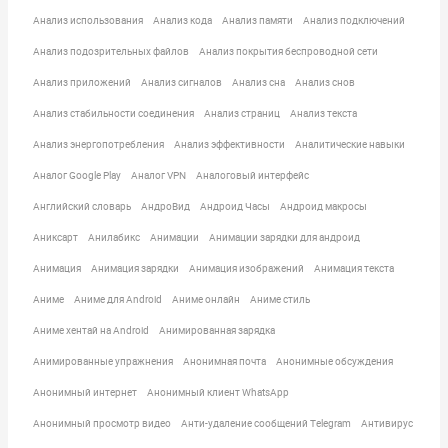
Анализ использования
Анализ кода
Анализ памяти
Анализ подключений
Анализ подозрительных файлов
Анализ покрытия беспроводной сети
Анализ приложений
Анализ сигналов
Анализ сна
Анализ снов
Анализ стабильности соединения
Анализ страниц
Анализ текста
Анализ энергопотребления
Анализ эффективности
Аналитические навыки
Аналог Google Play
Аналог VPN
Аналоговый интерфейс
Английский словарь
АндроВид
Андроид Часы
Андроид макросы
Аниксарт
Анилабикс
Анимации
Анимации зарядки для андроид
Анимация
Анимация зарядки
Анимация изображений
Анимация текста
Аниме
Аниме для Android
Аниме онлайн
Аниме стиль
Аниме хентай на Android
Анимированная зарядка
Анимированные упражнения
Анонимная почта
Анонимные обсуждения
Анонимный интернет
Анонимный клиент WhatsApp
Анонимный просмотр видео
Анти-удаление сообщений Telegram
Антивирус