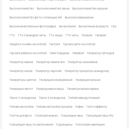
Высокое качество
Высокое качество звука
Высокое качество музыки
Высокое качество фото с помощью ИИ
Высокое разрешение
Высококачественные фотографии
Вычисление
Вычисление возраста
ГБА
ГТА
ГТА Санандрес читы
ГТА моды
ГТА читы
Галереи
Галерея
Гандбол онлайн на Android
Гантели
Где мои дети на Android
Где мой ребёнок на Android
Гейм Гуардиан
ГеймБой
Генератор QR кодов
Генератор мемов
Генератор мемов апк
Генератор никнеймов
Генератор ников
Генератор паролей
Генератор прицелов на андроид
Генераторы цветов
Генерация изображений
Генерация музыки
Генерация частот
Генерируемые миры
Геометрические задачи
Герои 2 на андроид
Герои 3 на андроид
Гибкая маршрутизация
Гибкая настройка
Гибкая настройка прицела
Гифки
Глитч-эффекты
Глитчи для фото
Глубокий анализ
Говорящие часы
Говорящие часы Pro
Говорящие часы по расписанию
Годовщины
Голосовая навигация