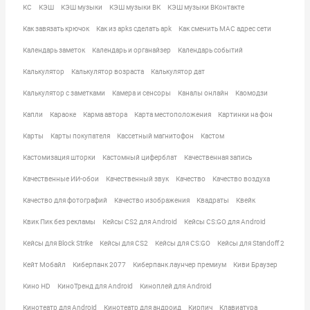
КС
КЭШ
КЭШ музыки
КЭШ музыки ВК
КЭШ музыки ВКонтакте
Как завязать крючок
Как из apks сделать apk
Как сменить MAC адрес сети
Календарь заметок
Календарь и органайзер
Календарь событий
Калькулятор
Калькулятор возраста
Калькулятор дат
Калькулятор с заметками
Камера и сенсоры
Каналы онлайн
Каомодзи
Капли
Караоке
Карма автора
Карта местоположения
Картинки на фон
Карты
Карты покупателя
Кассетный магнитофон
Кастом
Кастомизация шторки
Кастомный циферблат
Качественная запись
Качественные ИИ-обои
Качественный звук
Качество
Качество воздуха
Качество для фотографий
Качество изображения
Квадраты
Квейк
Квик Пик без рекламы
Кейсы CS2 для Android
Кейсы CS:GO для Android
Кейсы для Block Strike
Кейсы для CS2
Кейсы для CS:GO
Кейсы для Standoff 2
Кейт Мобайл
Киберпанк 2077
Киберпанк лаунчер премиум
Киви Браузер
Кино HD
КиноТренд для Android
Киноплей для Android
Кинотеатр для Android
Кинотеатр для андроид
Кирпич
Клавиатура