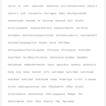
Lenovo
LG
LHDC
Libavcodec
Libavformat
Linux Terminal Android
Llama 3.2
Llama-3.3
Lock
Lua скрипты
MAC адрес
Maps
Max Payne Mobile
Media Encoder
Melodies
Mi
Micromax
Microsoft
MIUI
MIUIPro
MIX by Camera360
MiXplorer Silver Mod
MiXplorer Silver Pro
MN-TikTok
Mod Badoo
Mod Menu Empires & Puzzles
Mod Menu Амонг Ас
Mod Standoff 2
Mod Мой Говорящий Том
Morphe
Movie
MP3 Player
MP3 вырезать & Рингтон сделать
MTS Music
MTS Музыка
Music Editor
Music Player
My Talking Tom Money
Navbar Music Visualizer
Navigation
Net Optimizer
NetBlocker Premium
Nexus
Nexus Root
Nintendo
Nintendo 64
Nokia
Note
Notes
NotiArch
NTFS
Null's Brawl
Null's Clash
Null's Royale
Nulls Brawl
Nulls Clash
Nulls Royale
Nvidia
Nvidia Tegra
o1-mini
o1-preview
o3-mini
OBD2 диагностика
Odin
OfficeSuite Pro
Offline
OK Mod
OK без лимитов
Opera browser
OPML поддержка
Paragon
PDF
Period Calendar
Photo
Piano
Pingmon
Play
Play Market