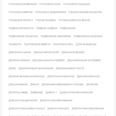
Голосовое управление
Голосовой поиск
Голосовой помощник
Голосовые заметки
Голосовые уведомления
Горизонтальная прокрутка
Города для Heroes 3
Города продажи
Готовые шаблоны фонов
Графики активности
Графики трафика
Графический
Графический процессор
Графический эквалайзер
Графическое ускорение
Громкость
Группировка заметок
Групповые чаты
ДУМ на андроид
Давление в шинах
Данные метеослужб
Двоичный формат
Двойное касание
Двухдисковый интерфейс
Двухпанельный интерфейс
Дезер
Декомпиляция приложений
Декорирование текста
Деление архива на несколько
Делиться интернетом
День без алкоголя
День рождения
Деньги
Детальная информация о породах
Детектив
Детектор камер
Дефендер
Диабло 1
Диагностика автомобилей
Диагностика двигателя
Диагностика заболеваний
Диагностика рулевых кнопок
Диагностика сети
Диагностика трансмиссии