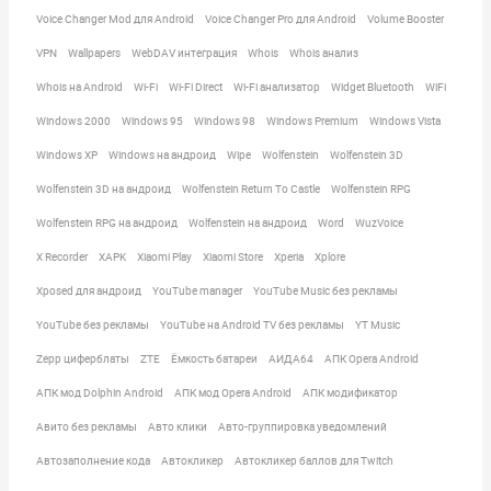
Voice Changer Mod для Android
Voice Changer Pro для Android
Volume Booster
VPN
Wallpapers
WebDAV интеграция
Whois
Whois анализ
Whois на Android
Wi-Fi
Wi-Fi Direct
Wi-Fi анализатор
Widget Bluetooth
WiFi
Windows 2000
Windows 95
Windows 98
Windows Premium
Windows Vista
Windows XP
Windows на андроид
Wipe
Wolfenstein
Wolfenstein 3D
Wolfenstein 3D на андроид
Wolfenstein Return To Castle
Wolfenstein RPG
Wolfenstein RPG на андроид
Wolfenstein на андроид
Word
WuzVoice
X Recorder
XAPK
Xiaomi Play
Xiaomi Store
Xperia
Xplore
Xposed для андроид
YouTube manager
YouTube Music без рекламы
YouTube без рекламы
YouTube на Android TV без рекламы
YT Music
Zepp циферблаты
ZTE
Ёмкость батареи
АИДА64
АПК Opera Android
АПК мод Dolphin Android
АПК мод Opera Android
АПК модификатор
Авито без рекламы
Авто клики
Авто-группировка уведомлений
Автозаполнение кода
Автокликер
Автокликер баллов для Twitch