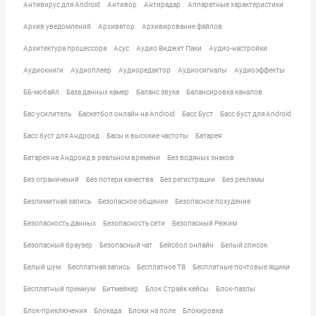
Антивирус для Android
Антивор
Антирадар
Аппаратные характеристики
Архив уведомлений
Архиватор
Архивирование файлов
Архитектура процессора
Асус
Аудио Виджет Паки
Аудио-настройки
Аудиокниги
Аудиоплеер
Аудиоредактор
Аудиосигналы
Аудиоэффекты
ББ-мобайл
База данных камер
Баланс звука
Балансировка каналов
Бас-усилитель
Баскетбол онлайн на Android
Басс Буст
Басс буст для Android
Басс буст для Андроид
Басы и высокие частоты
Батарея
Батарея на Андроид в реальном времени
Без водяных знаков
Без ограничений
Без потери качества
Без регистрации
Без рекламы
Безлимитная запись
Безопасное общение
Безопасное похудение
Безопасность данных
Безопасность сети
Безопасный Режим
Безопасный браузер
Безопасный чат
Бейсбол онлайн
Белый список
Белый шум
Бесплатная запись
Бесплатное ТВ
Бесплатные почтовые ящики
Бесплатный премиум
Битмейкер
Блок Страйк кейсы
Блок-пазлы
Блок-приключения
Блокада
Блоки на поле
Блокировка