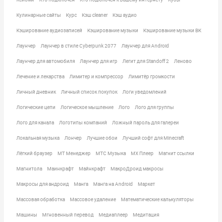
Кулинарные сайты
Курс
Кэш cleaner
Кэш аудио
Кэширование аудиозаписей
Кэширование музыки
Кэширование музыки ВК
Лаунчер
Лаунчер в стиле Cyberpunk 2077
Лаунчер для Android
Лаунчер для автомобиля
Лаунчер для игр
Легит для Standoff 2
Леново
Лечение и лекарства
Лимитер и компрессор
Лимитёр громкости
Личный дневник
Личный список покупок
Логи уведомлений
Логические цепи
Логическое мышление
Лого
Лого для группы
Лого для канала
Логотипы компаний
Ложный пароль для галереи
Локальная музыка
Лончер
Лучшие обои
Лучший софт для Minecraft
Лёгкий браузер
МТ Менеджер
МТС Музыка
МХ Плеер
Магнит ссылки
Магнитола
Маинкрафт
Майнкрафт
МакроДроид макросы
Макросы для андроид
Манга
Манга на Android
Маркет
Массовая обработка
Массовое удаление
Математические калькуляторы
Машины
Мгновенный перевод
Медиаплеер
Медитация