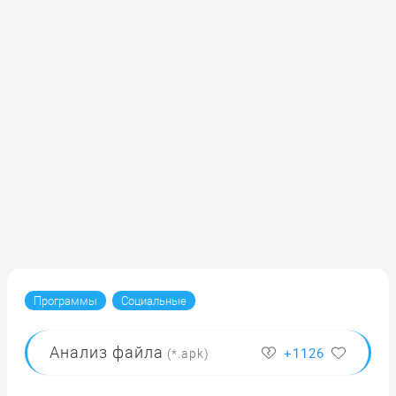
»
Программы
Социальные
Анализ
файла
+1126
(*.apk)