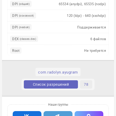
DPI
65534 (anydpi), 65535 (nodpi)
(общий)
DPI
120 (ldpi) - 640 (xxxhdpi)
(основной)
DPI
Поддерживается
(любой)
DEX
6 файлов
(classes.dex)
Root
Не требуется
com.radolyn.ayugram
Список разрешений
78