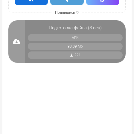
Подготовка файла (
8
сек)
APK
93.09 Mb
221