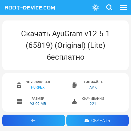
Поиск
Меню
Скачать AyuGram v12.5.1
(65819) (Original) (Lite)
бесплатно
ОПУБЛИКОВАЛ
ТИП ФАЙЛА
FURREX
APK
РАЗМЕР
СКАЧИВАНИЙ
93.09 MB
221
СКАЧАТЬ