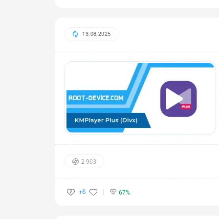
13.08.2025
2 903
+6
67%