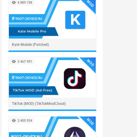
MOD
4 889 738
Kate Mobile (Patched)
MOD
3 467 991
TikTok (MOD) (TikTokModCloud)
MOD
2 405 924