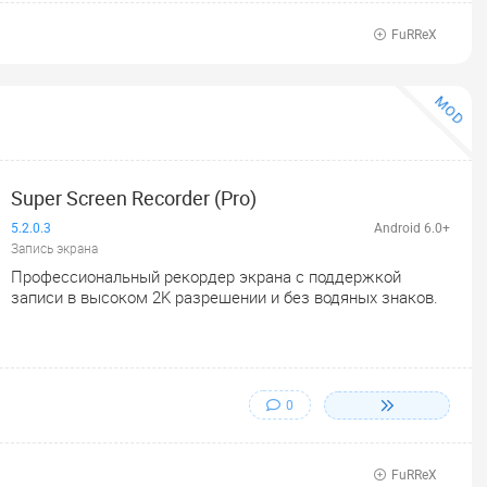
FuRReX
MOD
Super Screen Recorder (Pro)
5.2.0.3
Android 6.0+
Запись экрана
Профессиональный рекордер экрана с поддержкой
записи в высоком 2K разрешении и без водяных знаков.
0
FuRReX