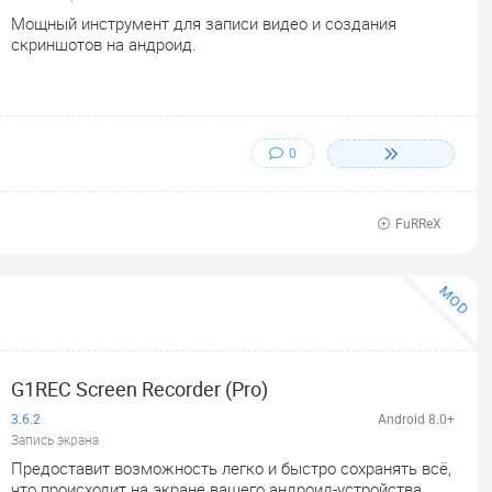
Мощный инструмент для записи видео и создания
скриншотов на андроид.
0
FuRReX
MOD
G1REC Screen Recorder (Pro)
3.6.2
Android 8.0+
Запись экрана
Предоставит возможность легко и быстро сохранять всё,
что происходит на экране вашего андроид-устройства.