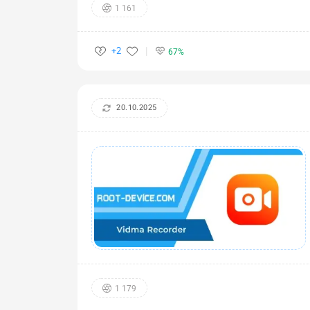
1 161
+2
67%
20.10.2025
1 179