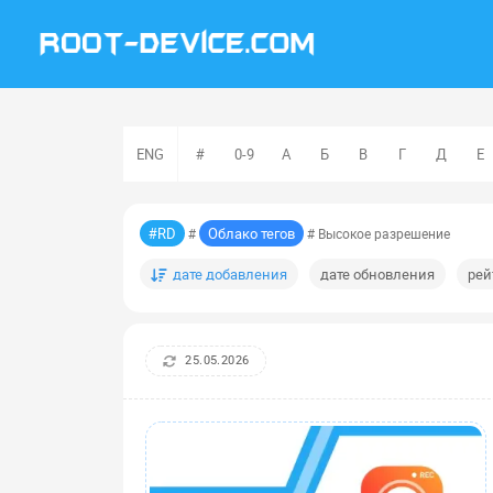
ENG
#
0-9
А
Б
В
Г
Д
Е
#RD
Облако тегов
#
# Высокое разрешение
дате добавления
дате обновления
рей
25.05.2026