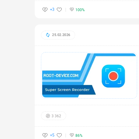
+3
100%
25.02.2026
3 362
+5
86%