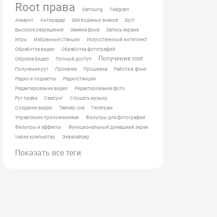
Root права
Samsung
Telegram
Аккаунт
Антирадар
Без водяных знаков
Буст
Высокое разрешение
Замена фона
Запись экрана
Игры
Избранные станции
Искусственный интеллект
Обработка видео
Обработка фотографий
Получение root
Обрезка видео
Полный доступ
Получение рут
Прокачка
Прошивка
Работа в фоне
Радио и подкасты
Радиостанции
Редактирование видео
Редактирование фото
Рут права
Самсунг
Слушать музыку
Создание видео
Таймер сна
Телеграм
Управление приложениями
Фильтры для фотографий
Фильтры и эффекты
Функциональный домашний экран
Через компьютер
Эквалайзер
Показать все теги