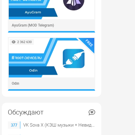
AyuGram (MOD Telegram)
FREE
2 362 630
Odin
Обсуждают
VK Sova X (КЭШ музыки + Невидимка)
377