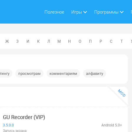
Полезное
Игры
Программы
Ж
З
И
К
Л
М
Н
О
П
Р
С
Т
тингу
просмотрам
комментариям
алфавиту
MOD
GU Recorder (VIP)
3.5.0.0
Android 5.0+
Запись экрана