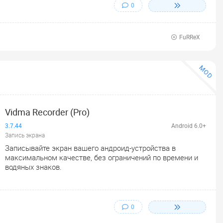
0
FuRReX
MOD
Vidma Recorder (Pro)
3.7.44
Android 6.0+
Запись экрана
Записывайте экран вашего андроид-устройства в
максимальном качестве, без ограничений по времени и
водяных знаков.
0