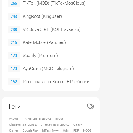
TikTok (MOD) (TikTokModCloud)
265
KingRoot (KingUser)
243
VK Sova 5 RE (КЭШ музыки)
238
Kate Mobile (Patched)
215
Spotify (Premium)
173
AyuGram (MOD Telegram)
173
Root права на Xiaomi + Разблокировка загрузчика (2023)
152
Теги
Account
AI чат для андроид
Boost
ChatBot на андроид
ChatGPT на андроид
Galaxy
Root
Games
Google Play
IdTech4A++
Odin
PDF