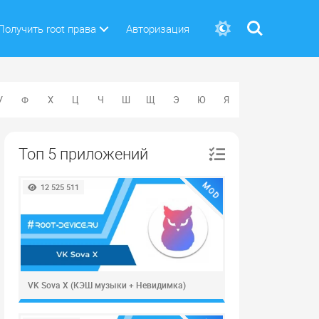
Поиск
Получить root права
Авторизация
У
Ф
Х
Ц
Ч
Ш
Щ
Э
Ю
Я
Топ 5 приложений
MOD
12 525 511
VK Sova X (КЭШ музыки + Невидимка)