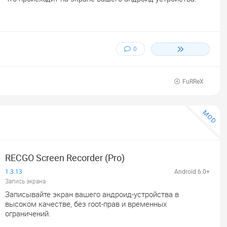
0
FuRReX
MOD
RECGO Screen Recorder (Pro)
1.3.13
Android 6.0+
Запись экрана
Записывайте экран вашего андроид-устройства в
высоком качестве, без root-прав и временных
ограничений.