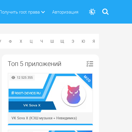
Поиск
Получить root права
Авторизация
У
Ф
Х
Ц
Ч
Ш
Щ
Э
Ю
Я
Топ 5 приложений
MOD
12 525 355
VK Sova X (КЭШ музыки + Невидимка)