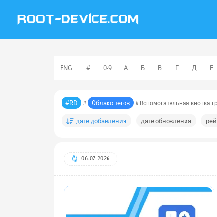
ENG
#
0-9
А
Б
В
Г
Д
Е
#RD
Облако тегов
#
# Вспомогательная кнопка г
дате добавления
дате обновления
рей
06.07.2026