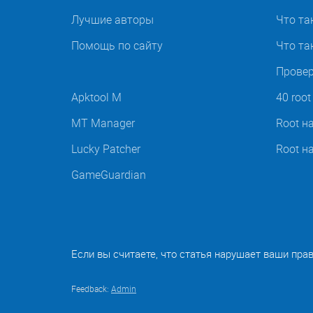
Лучшие авторы
Что та
Помощь по сайту
Что так
Провер
Apktool M
40 roo
MT Manager
Root н
Lucky Patcher
Root н
GameGuardian
Если вы считаете, что статья нарушает ваши пра
Feedback:
Admin