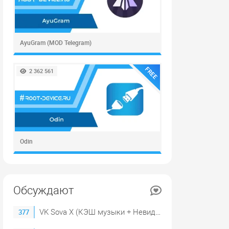
AyuGram (MOD Telegram)
FREE
2 362 561
Odin
Обсуждают
VK Sova X (КЭШ музыки + Невидимка)
377