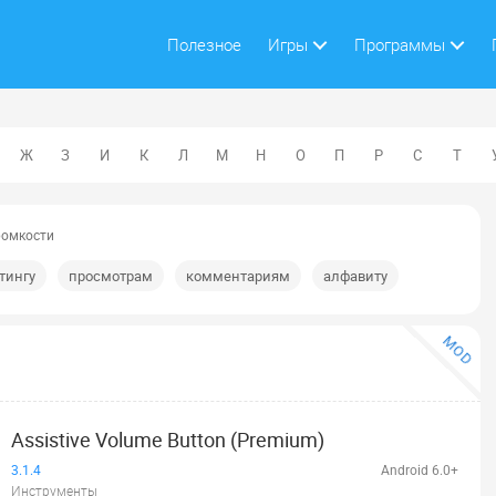
Полезное
Игры
Программы
Ж
З
И
К
Л
М
Н
О
П
Р
С
Т
ромкости
тингу
просмотрам
комментариям
алфавиту
MOD
Assistive Volume Button (Premium)
3.1.4
Android 6.0+
Инструменты