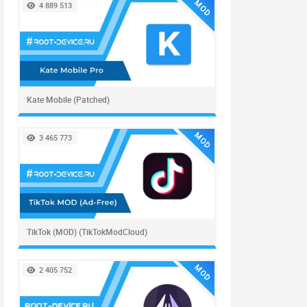
MOD
4 889 513
Kate Mobile (Patched)
MOD
3 465 773
TikTok (MOD) (TikTokModCloud)
MOD
2 405 752