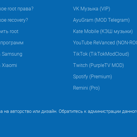
кое root права?
VK Музыка (VIP)
ое recovery?
AyuGram (MOD Telegram)
ить root
Kate Mobile (КЭШ музыки)
t программ
YouTube ReVanced (NON-RO
а Samsung
TikTok (TikTokModCloud)
а Xiaomi
Twitch (PurpleTV MOD)
Spotify (Premium)
Remini (Pro)
ва на авторство или дизайн. Обратитесь к администрации данног