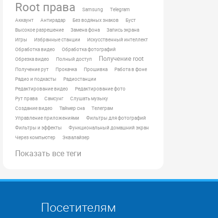
Root права
Samsung
Telegram
Аккаунт
Антирадар
Без водяных знаков
Буст
Высокое разрешение
Замена фона
Запись экрана
Игры
Избранные станции
Искусственный интеллект
Обработка видео
Обработка фотографий
Получение root
Обрезка видео
Полный доступ
Получение рут
Прокачка
Прошивка
Работа в фоне
Радио и подкасты
Радиостанции
Редактирование видео
Редактирование фото
Рут права
Самсунг
Слушать музыку
Создание видео
Таймер сна
Телеграм
Управление приложениями
Фильтры для фотографий
Фильтры и эффекты
Функциональный домашний экран
Через компьютер
Эквалайзер
Показать все теги
Посетителям