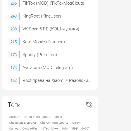
TikTok (MOD) (TikTokModCloud)
265
KingRoot (KingUser)
243
VK Sova 5 RE (КЭШ музыки)
238
Kate Mobile (Patched)
215
Spotify (Premium)
173
AyuGram (MOD Telegram)
173
Root права на Xiaomi + Разблокировка загрузчика (2023)
152
Теги
Account
AI чат для андроид
Boost
ChatBot на андроид
ChatGPT на андроид
Galaxy
Root
Games
Google Play
IdTech4A++
Odin
PDF