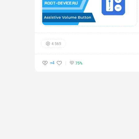
4 565
+4
75%