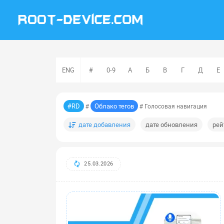
ENG
#
0-9
А
Б
В
Г
Д
Е
#RD
Облако тегов
#
# Голосовая навигация
дате добавления
дате обновления
рей
25.03.2026