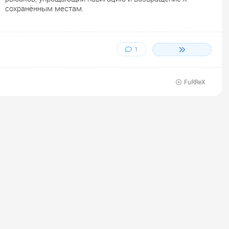
сохранённым местам.
1
FuRReX