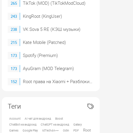
TikTok (MOD) (TikTokModCloud)
265
KingRoot (KingUser)
243
VK Sova 5 RE (КЭШ музыки)
238
Kate Mobile (Patched)
215
Spotify (Premium)
173
AyuGram (MOD Telegram)
173
Root права на Xiaomi + Разблокировка загрузчика (2023)
152
Теги
Account
AI чат для андроид
Boost
ChatBot на андроид
ChatGPT на андроид
Galaxy
Root
Games
Google Play
IdTech4A++
Odin
PDF