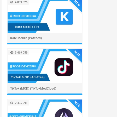
MOD
4 889 826
Kate Mobile (Patched)
MOD
3 469 059
TikTok (MOD) (TikTokModCloud)
MOD
2 405 991