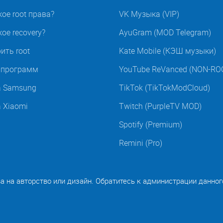
кое root права?
VK Музыка (VIP)
ое recovery?
AyuGram (MOD Telegram)
ить root
Kate Mobile (КЭШ музыки)
t программ
YouTube ReVanced (NON-RO
а Samsung
TikTok (TikTokModCloud)
а Xiaomi
Twitch (PurpleTV MOD)
Spotify (Premium)
Remini (Pro)
ва на авторство или дизайн. Обратитесь к администрации данног