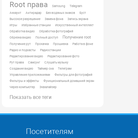
Root права
Samsung
Telegram
Аккаунт
Антирадар
Без водяных знаков
Буст
Высокое разрешение
Замена фона
Запись экрана
Игры
Избранные станции
Искусственный интеллект
Обработка видео
Обработка фотографий
Получение root
Обрезка видео
Полный доступ
Получение рут
Прокачка
Прошивка
Работа в фоне
Радио и подкасты
Радиостанции
Редактирование видео
Редактирование фото
Рут права
Самсунг
Слушать музыку
Создание видео
Таймер сна
Телеграм
Управление приложениями
Фильтры для фотографий
Фильтры и эффекты
Функциональный домашний экран
Через компьютер
Эквалайзер
Показать все теги
Посетителям