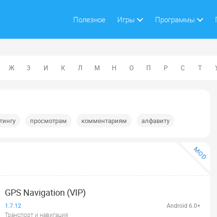
Полезное
Игры
Программы
Ж
З
И
К
Л
М
Н
О
П
Р
С
Т
тингу
просмотрам
комментариям
алфавиту
MOD
GPS Navigation (VIP)
1.7.12
Android 6.0+
Транспорт и навигация