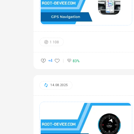
1 108
+4
83%
14.08.2025