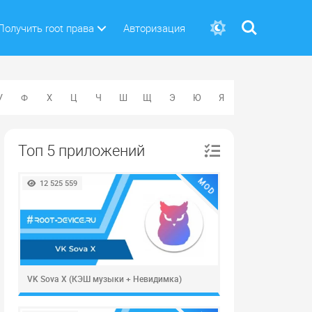
Поиск
Получить root права
Авторизация
У
Ф
Х
Ц
Ч
Ш
Щ
Э
Ю
Я
Топ 5 приложений
MOD
12 525 559
VK Sova X (КЭШ музыки + Невидимка)