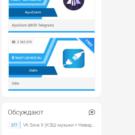
AyuGram (MOD Telegram)
FREE
2 362 674
Odin
Обсуждают
VK Sova X (КЭШ музыки + Невидимка)
377