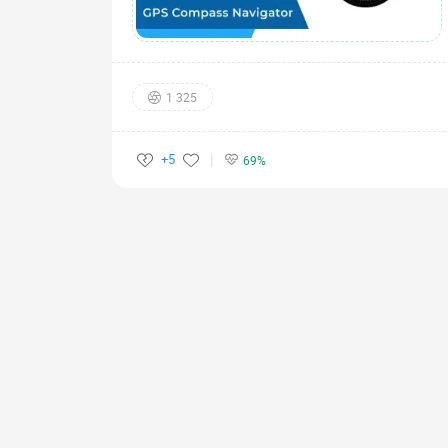
1 325
+5
69%