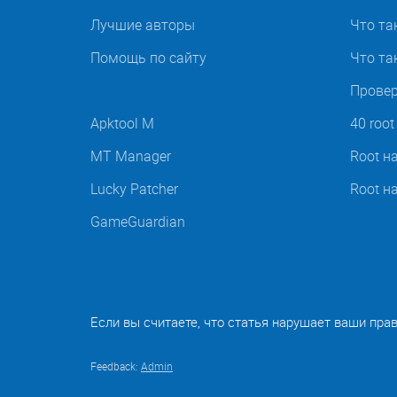
Лучшие авторы
Что та
Помощь по сайту
Что так
Провер
Apktool M
40 roo
MT Manager
Root н
Lucky Patcher
Root н
GameGuardian
Если вы считаете, что статья нарушает ваши пра
Feedback:
Admin