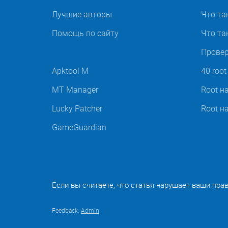
Лучшие авторы
Что та
Помощь по сайту
Что так
Провер
Apktool M
40 roo
MT Manager
Root н
Lucky Patcher
Root н
GameGuardian
Если вы считаете, что статья нарушает ваши пра
Feedback:
Admin