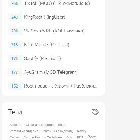
TikTok (MOD) (TikTokModCloud)
265
KingRoot (KingUser)
243
VK Sova 5 RE (КЭШ музыки)
238
Kate Mobile (Patched)
215
Spotify (Premium)
173
AyuGram (MOD Telegram)
173
Root права на Xiaomi + Разблокировка загрузчика (2023)
152
Теги
Account
AI чат для андроид
Boost
ChatBot на андроид
ChatGPT на андроид
Galaxy
Root
Games
Google Play
IdTech4A++
Odin
PDF