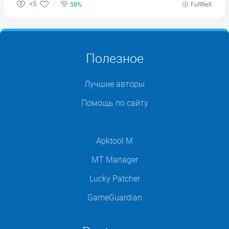
+5
58%
FuRReX
Полезное
Лучшие авторы
Помощь по сайту
Apktool M
MT Manager
Lucky Patcher
GameGuardian