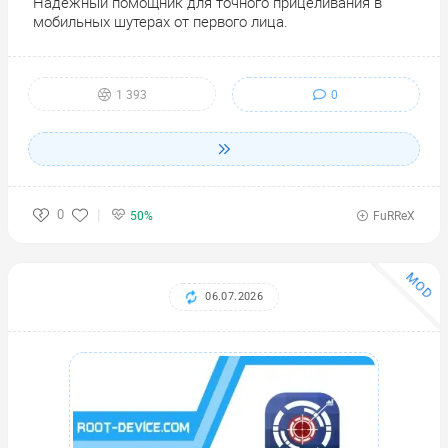
Надёжный помощник для точного прицеливания в
мобильных шутерах от первого лица.
0
1 393
0
50%
FuRReX
MOD
06.07.2026