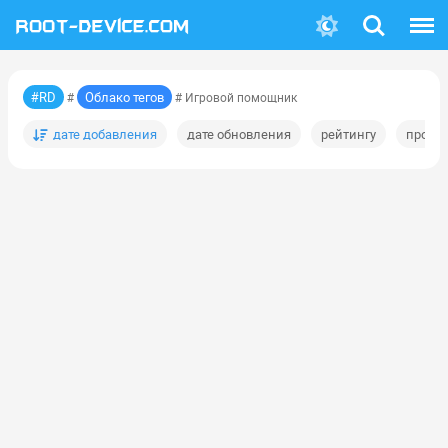
Поиск
Меню
#RD
Облако тегов
#
# Игровой помощник
дате добавления
дате обновления
рейтингу
просм