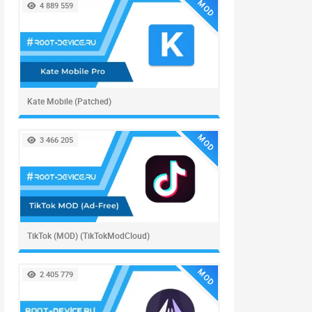
MOD
4 889 559
Kate Mobile (Patched)
MOD
3 466 205
TikTok (MOD) (TikTokModCloud)
MOD
2 405 779