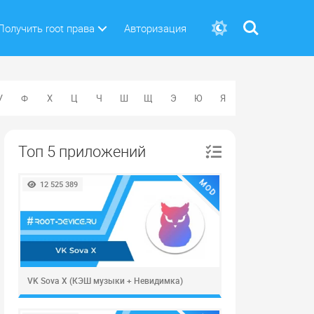
Поиск
Получить root права
Авторизация
У
Ф
Х
Ц
Ч
Ш
Щ
Э
Ю
Я
Топ 5 приложений
MOD
12 525 389
VK Sova X (КЭШ музыки + Невидимка)