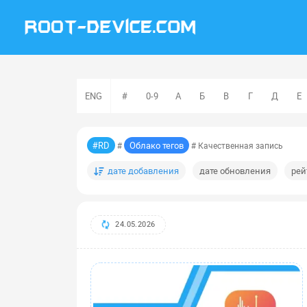
ENG
#
0-9
А
Б
В
Г
Д
Е
#RD
Облако тегов
#
# Качественная запись
дате добавления
дате обновления
рей
24.05.2026