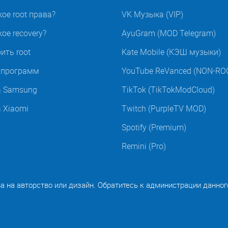
кое root права?
VK Музыка (VIP)
ое recovery?
AyuGram (MOD Telegram)
ить root
Kate Mobile (КЭШ музыки)
t программ
YouTube ReVanced (NON-RO
а Samsung
TikTok (TikTokModCloud)
а Xiaomi
Twitch (PurpleTV MOD)
Spotify (Premium)
Remini (Pro)
ва на авторство или дизайн. Обратитесь к администрации данног