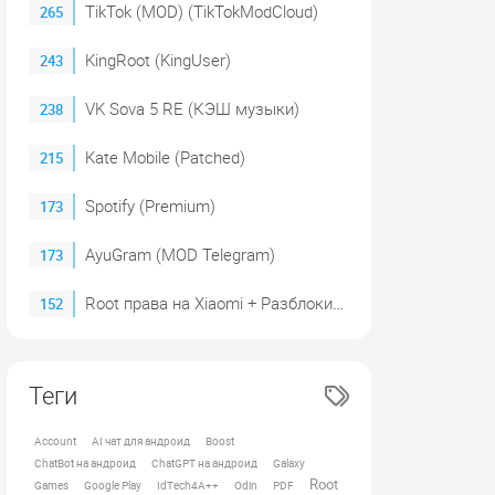
TikTok (MOD) (TikTokModCloud)
265
KingRoot (KingUser)
243
VK Sova 5 RE (КЭШ музыки)
238
Kate Mobile (Patched)
215
Spotify (Premium)
173
AyuGram (MOD Telegram)
173
Root права на Xiaomi + Разблокировка загрузчика (2023)
152
Теги
Account
AI чат для андроид
Boost
ChatBot на андроид
ChatGPT на андроид
Galaxy
Root
Games
Google Play
IdTech4A++
Odin
PDF