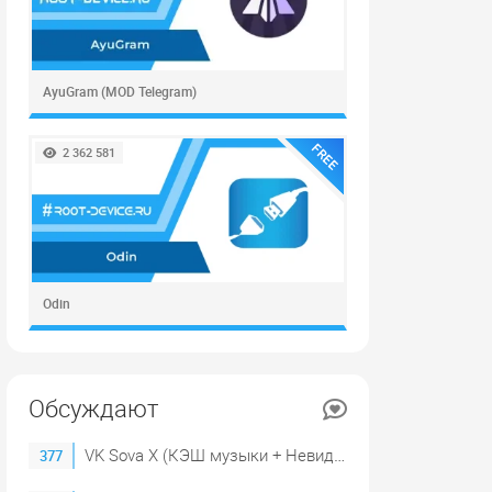
AyuGram (MOD Telegram)
FREE
2 362 581
Odin
Обсуждают
VK Sova X (КЭШ музыки + Невидимка)
377