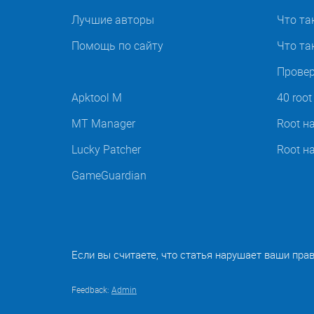
Лучшие авторы
Что та
Помощь по сайту
Что так
Провер
Apktool M
40 roo
MT Manager
Root н
Lucky Patcher
Root н
GameGuardian
Если вы считаете, что статья нарушает ваши пра
Feedback:
Admin