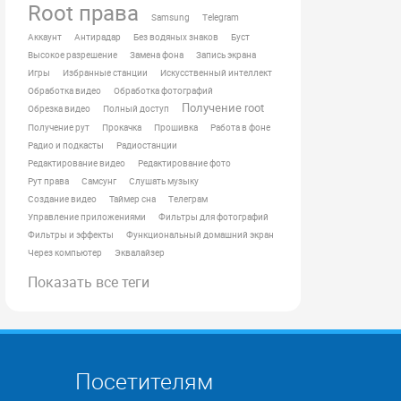
Root права
Samsung
Telegram
Аккаунт
Антирадар
Без водяных знаков
Буст
Высокое разрешение
Замена фона
Запись экрана
Игры
Избранные станции
Искусственный интеллект
Обработка видео
Обработка фотографий
Получение root
Обрезка видео
Полный доступ
Получение рут
Прокачка
Прошивка
Работа в фоне
Радио и подкасты
Радиостанции
Редактирование видео
Редактирование фото
Рут права
Самсунг
Слушать музыку
Создание видео
Таймер сна
Телеграм
Управление приложениями
Фильтры для фотографий
Фильтры и эффекты
Функциональный домашний экран
Через компьютер
Эквалайзер
Показать все теги
Посетителям