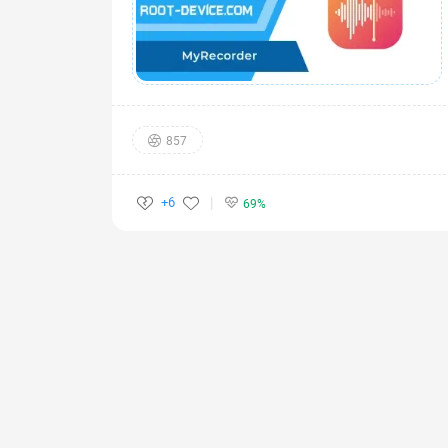
857
+6
69%