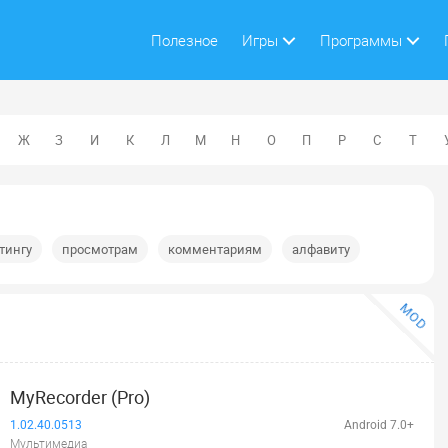
Полезное
Игры
Программы
Ж
З
И
К
Л
М
Н
О
П
Р
С
Т
тингу
просмотрам
комментариям
алфавиту
MOD
MyRecorder (Pro)
1.02.40.0513
Android 7.0+
Мультимедиа