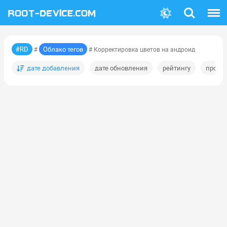
Поиск
Меню
#RD
Облако тегов
#
# Корректировка цветов на андроид
дате добавления
дате обновления
рейтингу
просм