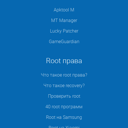
Apktool M
MT Manager
Lucky Patcher
GameGuardian
Root права
Что такое root права?
Что такое recovery?
Проверить root
40 root программ
Root на Samsung
Root на Xiaomi