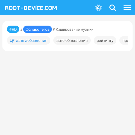
Поиск
Меню
#RD
Облако тегов
#
# Кэширование музыки
дате добавления
дате обновления
рейтингу
просм