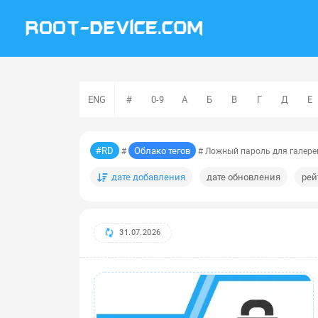
ENG
#
0-9
А
Б
В
Г
Д
Е
#RD
Облако тегов
#
# Ложный пароль для галере
дате добавления
дате обновления
рей
31.07.2026