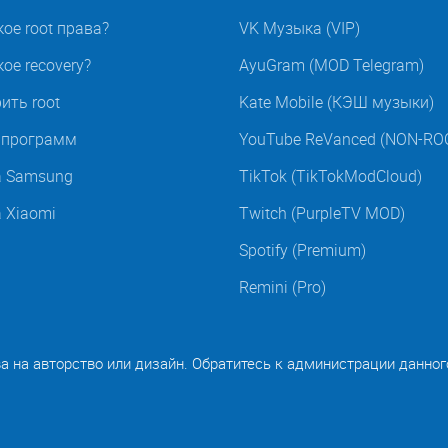
кое root права?
VK Музыка (VIP)
ое recovery?
AyuGram (MOD Telegram)
ить root
Kate Mobile (КЭШ музыки)
t программ
YouTube ReVanced (NON-RO
а Samsung
TikTok (TikTokModCloud)
а Xiaomi
Twitch (PurpleTV MOD)
Spotify (Premium)
Remini (Pro)
ва на авторство или дизайн. Обратитесь к администрации данног