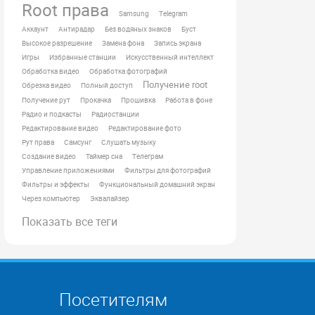
Root права
Samsung
Telegram
Аккаунт
Антирадар
Без водяных знаков
Буст
Высокое разрешение
Замена фона
Запись экрана
Игры
Избранные станции
Искусственный интеллект
Обработка видео
Обработка фотографий
Получение root
Обрезка видео
Полный доступ
Получение рут
Прокачка
Прошивка
Работа в фоне
Радио и подкасты
Радиостанции
Редактирование видео
Редактирование фото
Рут права
Самсунг
Слушать музыку
Создание видео
Таймер сна
Телеграм
Управление приложениями
Фильтры для фотографий
Фильтры и эффекты
Функциональный домашний экран
Через компьютер
Эквалайзер
Показать все теги
Посетителям