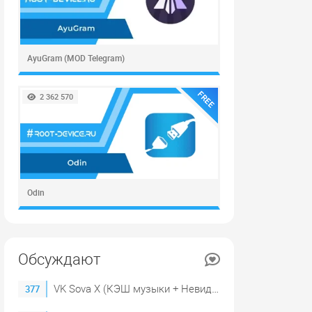
AyuGram (MOD Telegram)
FREE
2 362 570
Odin
Обсуждают
VK Sova X (КЭШ музыки + Невидимка)
377