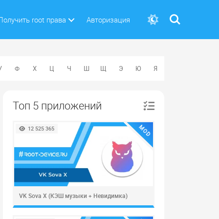
Поиск
Получить root права
Авторизация
У
Ф
Х
Ц
Ч
Ш
Щ
Э
Ю
Я
Топ 5 приложений
MOD
12 525 365
VK Sova X (КЭШ музыки + Невидимка)