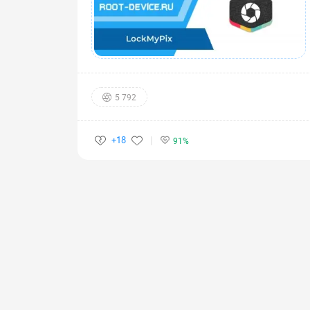
5 792
+18
91%