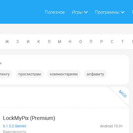
Полезное
Игры
Программы
Ж
З
И
К
Л
М
Н
О
П
Р
С
Т
и
тингу
просмотрам
комментариям
алфавиту
MOD
LockMyPix (Premium)
6.1.5.2 Gemini
Android 10.0+
Безопасность