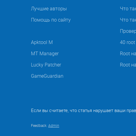
Лучшие авторы
Что та
Помощь по сайту
Что так
Провер
Apktool M
40 roo
MT Manager
Root н
Lucky Patcher
Root н
GameGuardian
Если вы считаете, что статья нарушает ваши пра
Feedback:
Admin