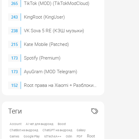
TikTok (MOD) (TikTokModCloud)
265
KingRoot (KingUser)
243
VK Sova 5 RE (КЭШ музыки)
238
Kate Mobile (Patched)
215
Spotify (Premium)
173
AyuGram (MOD Telegram)
173
Root права на Xiaomi + Разблокировка загрузчика (2023)
152
Теги
Account
AI чат для андроид
Boost
ChatBot на андроид
ChatGPT на андроид
Galaxy
Root
Games
Google Play
IdTech4A++
Odin
PDF