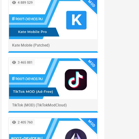
MOD
4 889 529
Kate Mobile (Patched)
MOD
3 465 881
TikTok (MOD) (TikTokModCloud)
MOD
2 405 760