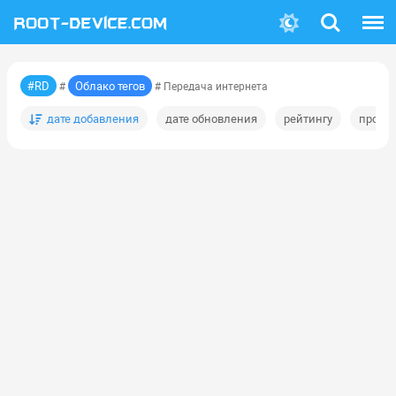
Поиск
Меню
#RD
Облако тегов
#
# Передача интернета
дате добавления
дате обновления
рейтингу
просм