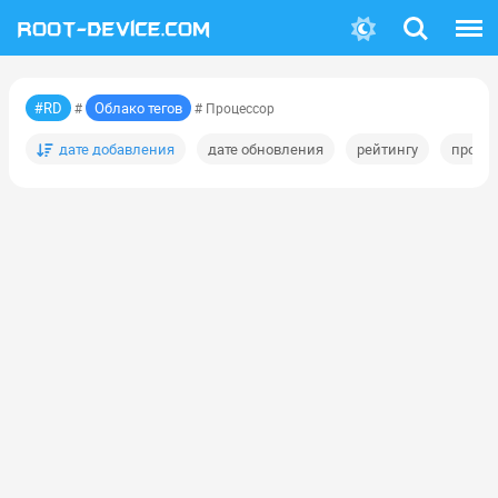
Поиск
Меню
#RD
Облако тегов
#
# Процессор
дате добавления
дате обновления
рейтингу
просм