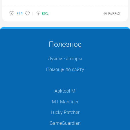
+14
89%
FuRReX
Полезное
Лучшие авторы
Помощь по сайту
Apktool M
MT Manager
Lucky Patcher
GameGuardian