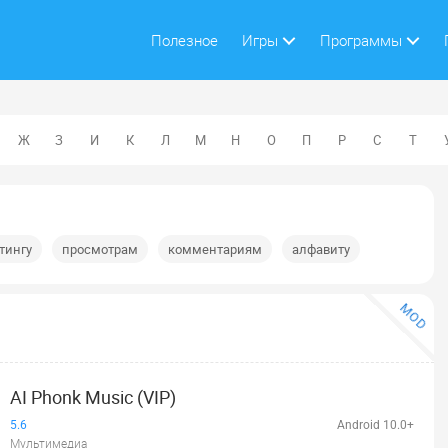
Полезное
Игры
Программы
Ж
З
И
К
Л
М
Н
О
П
Р
С
Т
тингу
просмотрам
комментариям
алфавиту
MOD
AI Phonk Music (VIP)
5.6
Android 10.0+
Мультимедиа