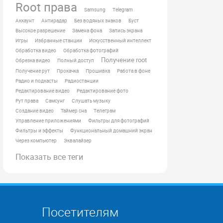
Root права
Samsung
Telegram
Аккаунт
Антирадар
Без водяных знаков
Буст
Высокое разрешение
Замена фона
Запись экрана
Игры
Избранные станции
Искусственный интеллект
Обработка видео
Обработка фотографий
Получение root
Обрезка видео
Полный доступ
Получение рут
Прокачка
Прошивка
Работа в фоне
Радио и подкасты
Радиостанции
Редактирование видео
Редактирование фото
Рут права
Самсунг
Слушать музыку
Создание видео
Таймер сна
Телеграм
Управление приложениями
Фильтры для фотографий
Фильтры и эффекты
Функциональный домашний экран
Через компьютер
Эквалайзер
Показать все теги
Посетителям