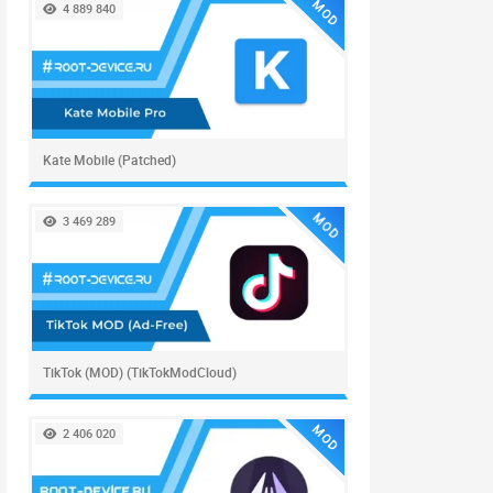
MOD
4 889 840
Kate Mobile (Patched)
MOD
3 469 289
TikTok (MOD) (TikTokModCloud)
MOD
2 406 020