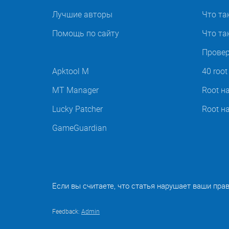
Лучшие авторы
Что та
Помощь по сайту
Что так
Провер
Apktool M
40 roo
MT Manager
Root н
Lucky Patcher
Root н
GameGuardian
Если вы считаете, что статья нарушает ваши пра
Feedback:
Admin