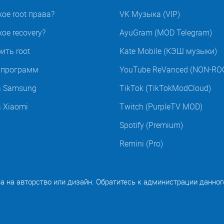
кое root права?
VK Музыка (VIP)
ое recovery?
AyuGram (MOD Telegram)
ить root
Kate Mobile (КЭШ музыки)
t программ
YouTube ReVanced (NON-RO
а Samsung
TikTok (TikTokModCloud)
а Xiaomi
Twitch (PurpleTV MOD)
Spotify (Premium)
Remini (Pro)
ва на авторство или дизайн. Обратитесь к администрации данног