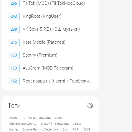
TikTok (MOD) (TikTokModCloud)
265
KingRoot (KingUser)
243
VK Sova 5 RE (КЭШ музыки)
238
Kate Mobile (Patched)
215
Spotify (Premium)
173
AyuGram (MOD Telegram)
173
Root права на Xiaomi + Разблокировка загрузчика (2023)
152
Теги
Account
AI чат для андроид
Boost
ChatBot на андроид
ChatGPT на андроид
Galaxy
Root
Games
Google Play
IdTech4A++
Odin
PDF