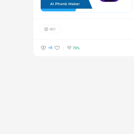
401
+8
70%