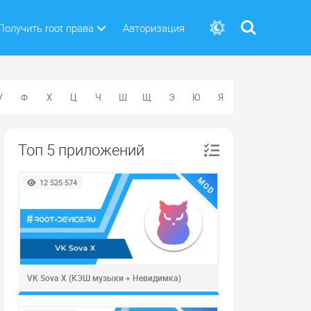
Поиск
Получить root права
Авторизация
У
Ф
Х
Ц
Ч
Ш
Щ
Э
Ю
Я
Топ 5 приложений
MOD
12 525 574
VK Sova X (КЭШ музыки + Невидимка)