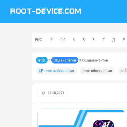
ENG
#
0-9
А
Б
В
Г
Д
Е
#RD
Облако тегов
#
# Создание битов
дате добавления
дате обновления
рей
27.05.2026