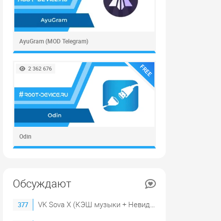
AyuGram (MOD Telegram)
FREE
2 362 676
Odin
Обсуждают
VK Sova X (КЭШ музыки + Невидимка)
377