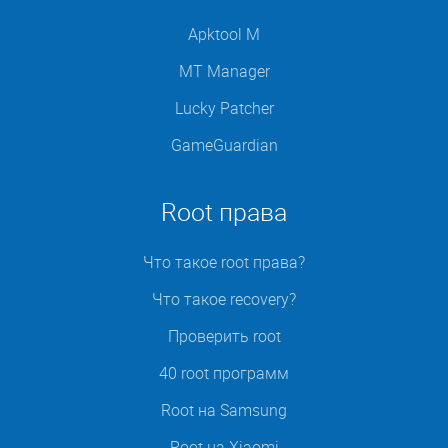
Apktool M
MT Manager
Lucky Patcher
GameGuardian
Root права
Что такое root права?
Что такое recovery?
Проверить root
40 root программ
Root на Samsung
Root на Xiaomi