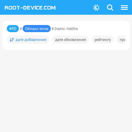
Поиск
Меню
#RD
Облако тегов
#
# Diablo: Hellfire
дате добавления
дате обновления
рейтингу
просм