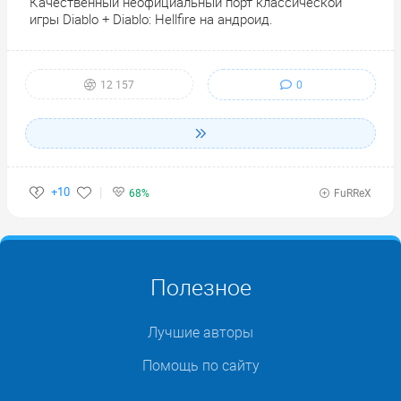
Качественный неофициальный порт классической
игры Diablo + Diablo: Hellfire на андроид.
0
12 157
+10
68%
FuRReX
Полезное
Лучшие авторы
Помощь по сайту