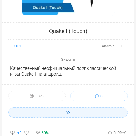
Quake I (Touch)
3.0.1
Android 3.1+
Экшены
Качественный неофициальный порт классической
игры Quake I на андроид.
0
5 343
+4
60%
FuRReX