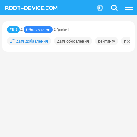
Поиск
Меню
#RD
Облако тегов
#
# Quake I
дате добавления
дате обновления
рейтингу
просм