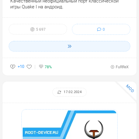
Качественный неофициальный порт классической
игры Quake I на андроид.
0
5 697
+10
78%
FuRReX
MOD
17.02.2024