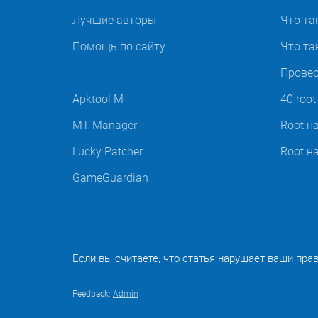
Лучшие авторы
Что та
Помощь по сайту
Что так
Провер
Apktool M
40 roo
MT Manager
Root н
Lucky Patcher
Root н
GameGuardian
Если вы считаете, что статья нарушает ваши пра
Feedback:
Admin