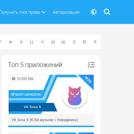
Поиск
Получить root права
Авторизация
У
Ф
Х
Ц
Ч
Ш
Щ
Э
Ю
Я
Топ 5 приложений
MOD
12 525 456
VK Sova X (КЭШ музыки + Невидимка)