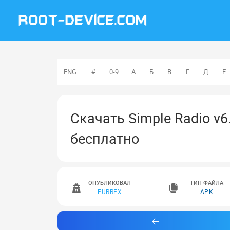
ENG
#
0-9
А
Б
В
Г
Д
Е
Скачать Simple Radio v6
бесплатно
ОПУБЛИКОВАЛ
ТИП ФАЙЛА
FURREX
APK