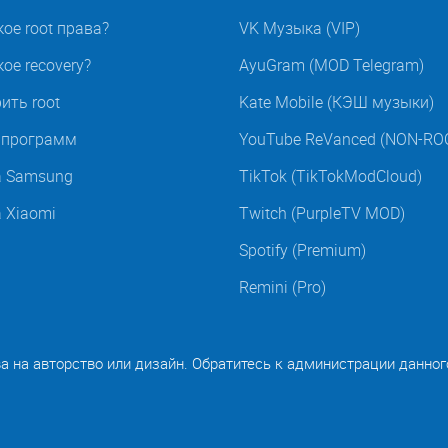
кое root права?
VK Музыка (VIP)
ое recovery?
AyuGram (MOD Telegram)
ить root
Kate Mobile (КЭШ музыки)
t программ
YouTube ReVanced (NON-RO
а Samsung
TikTok (TikTokModCloud)
а Xiaomi
Twitch (PurpleTV MOD)
Spotify (Premium)
Remini (Pro)
ва на авторство или дизайн. Обратитесь к администрации данног