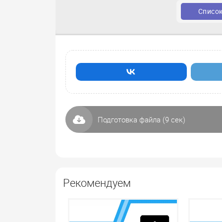
Списо
Подготовка файла (
8
сек)
Рекомендуем