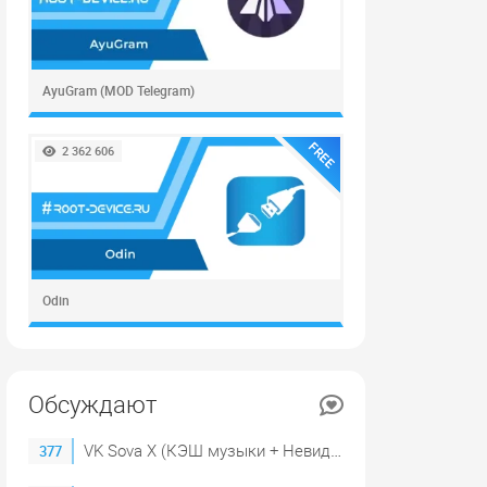
AyuGram (MOD Telegram)
FREE
2 362 606
Odin
Обсуждают
VK Sova X (КЭШ музыки + Невидимка)
377