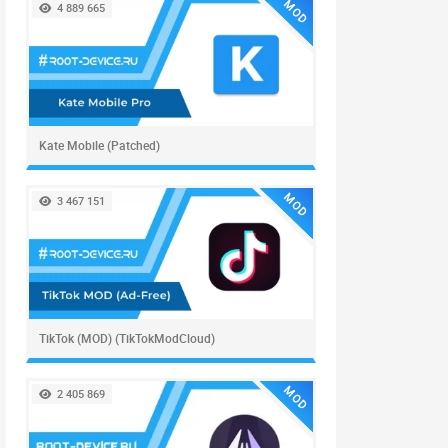
MOD
4 889 665
Kate Mobile (Patched)
MOD
3 467 151
TikTok (MOD) (TikTokModCloud)
MOD
2 405 869