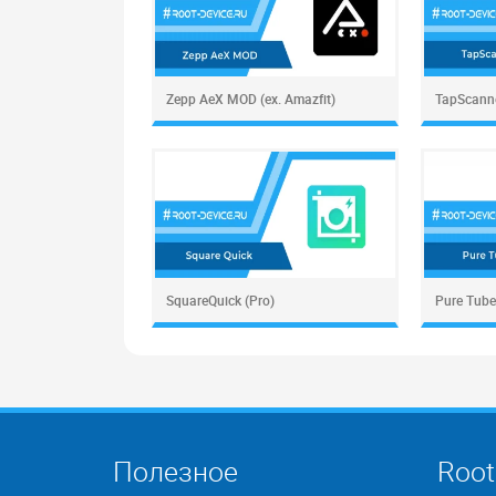
Zepp AeX MOD (ex. Amazfit)
TapScann
SquareQuick (Pro)
Pure Tube
Полезное
Root