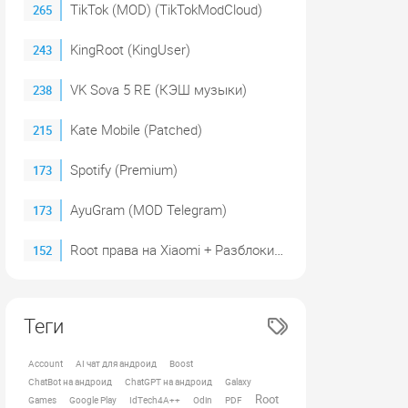
TikTok (MOD) (TikTokModCloud)
265
KingRoot (KingUser)
243
VK Sova 5 RE (КЭШ музыки)
238
Kate Mobile (Patched)
215
Spotify (Premium)
173
AyuGram (MOD Telegram)
173
Root права на Xiaomi + Разблокировка загрузчика (2023)
152
Теги
Account
AI чат для андроид
Boost
ChatBot на андроид
ChatGPT на андроид
Galaxy
Root
Games
Google Play
IdTech4A++
Odin
PDF