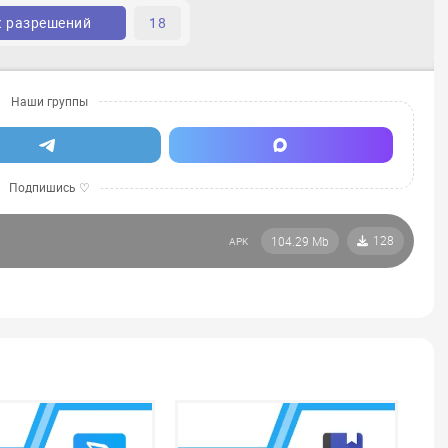
к разрешений
18
128
104.29 Mb
APK