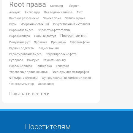
Root права
Samsung
Telegram
Аккаунт
Антирадар
Без водяных знаков
Буст
Высокое разрешение
Замена фона
Запись экрана
Игры
Избранные станции
Искусственный интеллект
Обработка видео
Обработка фотографий
Получение root
Обрезка видео
Полный доступ
Получение рут
Прокачка
Прошивка
Работа в фоне
Радио и подкасты
Радиостанции
Редактирование видео
Редактирование фото
Рут права
Самсунг
Слушать музыку
Создание видео
Таймер сна
Телеграм
Управление приложениями
Фильтры для фотографий
Фильтры и эффекты
Функциональный домашний экран
Через компьютер
Эквалайзер
Показать все теги
Посетителям