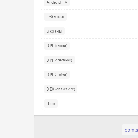
Android TV
Геймпад
Экраны
DPI
(общий)
DPI
(основной)
DPI
(любой)
DEX
(classes.dex)
Root
com.s