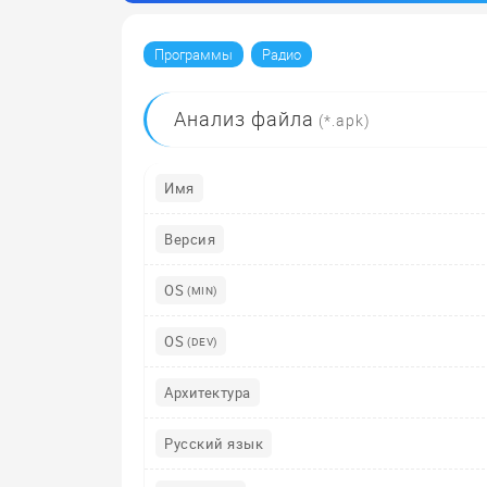
»
Программы
Радио
Анализ
файла
(*.apk)
Имя
Версия
OS
(MIN)
OS
(DEV)
Архитектура
Русский язык