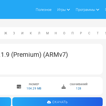
Полезное
Игры
Программы
Ж
З
И
К
Л
М
Н
О
П
Р
С
Т
.1.9 (Premium) (ARMv7)
РАЗМЕР
СКАЧИВАНИЙ
104.29 MB
128
СКАЧАТЬ