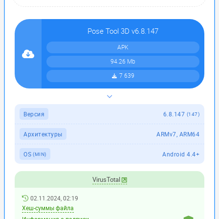
Pose Tool 3D v6.8.147
APK
94.26 Mb
7 639
Версия
6.8.147
(147)
Архитектуры
ARMv7, ARM64
OS
Android 4.4+
(MIN)
VirusTotal
02.11.2024, 02:19
Хеш-суммы файла
Информация о подписи