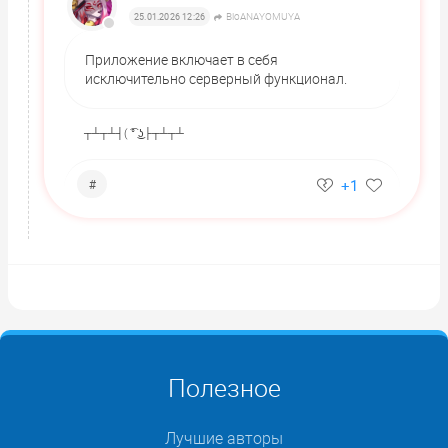
BioANAYOMUYA
25.01.2026 12:26
Приложение включает в себя
исключительно серверный функционал.
┬┴┬┴┤( ͡° ͜ʖ├┬┴┬┴
+1
#
Полезное
Лучшие авторы