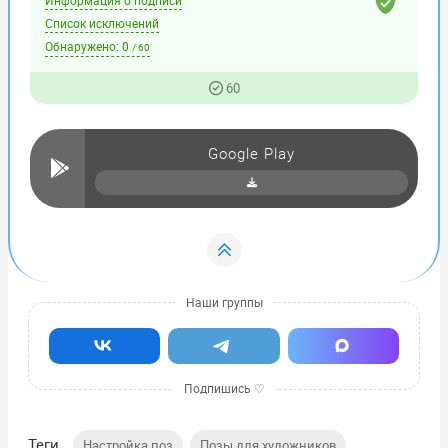
Список исключений
Обнаружено:
0
/ 60
60
Google Play
Теги
,
,
Настройка поз
Позы для художников