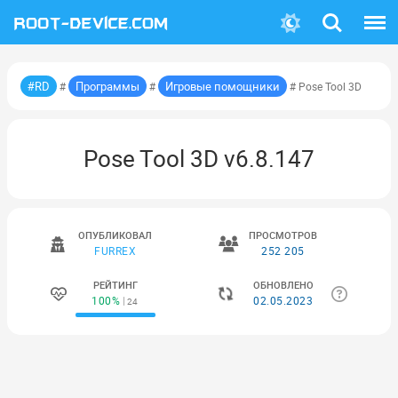
Поиск
Меню
#RD
Программы
Игровые помощники
#
#
# Pose Tool 3D
Pose Tool 3D v6.8.147
ОПУБЛИКОВАЛ
ПРОСМОТРОВ
FURREX
252 205
РЕЙТИНГ
ОБНОВЛЕНО
100%
02.05.2023
24