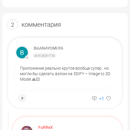
комментария
2
BioANAYOMUYA
24.01.2026 17:32
Приложение реально крутое вообще супер , но
могли бы сделать взлом на 3DIFY – Image to 3D
Model 🙏🏻
+1
#
FuRReX