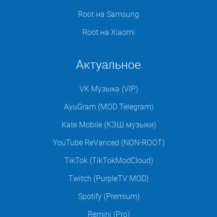
Root на Samsung
Root на Xiaomi
Актуальное
VK Музыка (VIP)
AyuGram (MOD Telegram)
Kate Mobile (КЭШ музыки)
YouTube ReVanced (NON-ROOT)
TikTok (TikTokModCloud)
Twitch (PurpleTV MOD)
Spotify (Premium)
Remini (Pro)