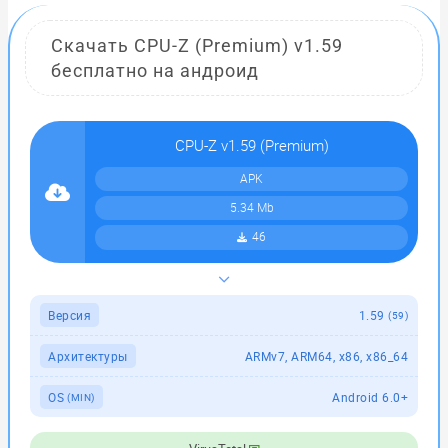
Скачать CPU-Z (Premium) v1.59
бесплатно на андроид
CPU-Z v1.59 (Premium)
APK
5.34 Mb
46
Версия
1.59
(59)
Архитектуры
ARMv7, ARM64, x86, x86_64
OS
Android 6.0+
(MIN)