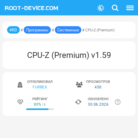
Поиск
Меню
#RD
Программы
Системные
#
#
# CPU-Z (Premium)
CPU-Z (Premium) v1.59
ОПУБЛИКОВАЛ
ПРОСМОТРОВ
FURREX
450
РЕЙТИНГ
ОБНОВЛЕНО
80%
30.06.2026
5