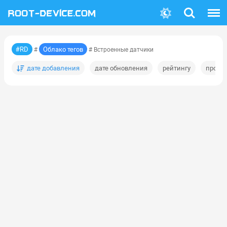
Поиск
Меню
#RD
Облако тегов
#
# Встроенные датчики
дате добавления
дате обновления
рейтингу
просм