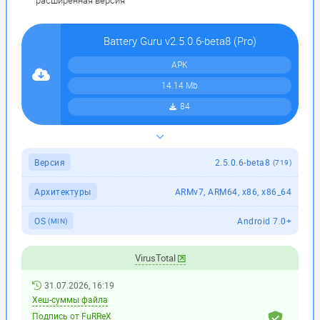
Battery Guru v2.5.0.6-beta8 (Pro)
APK
14.14 Mb
84
Версия
2.5.0.6-beta8
(719)
Архитектуры
ARMv7, ARM64, x86, x86_64
OS
Android 7.0+
(MIN)
VirusTotal
31.07.2026, 16:19
Хеш-суммы файла
Подпись от FuRReX