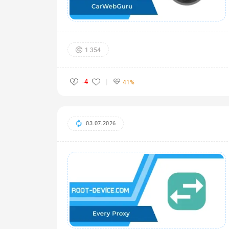
1 354
-4
41%
03.07.2026