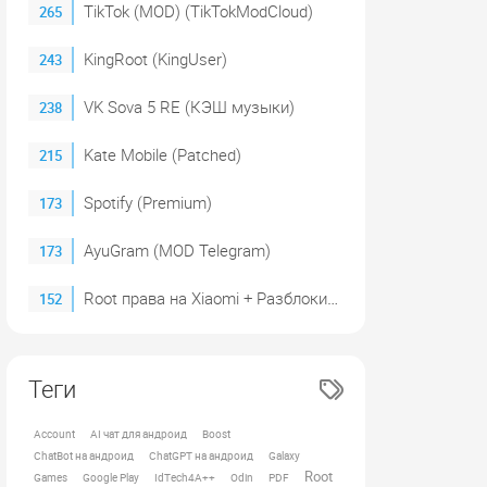
TikTok (MOD) (TikTokModCloud)
265
KingRoot (KingUser)
243
VK Sova 5 RE (КЭШ музыки)
238
Kate Mobile (Patched)
215
Spotify (Premium)
173
AyuGram (MOD Telegram)
173
Root права на Xiaomi + Разблокировка загрузчика (2023)
152
Теги
Account
AI чат для андроид
Boost
ChatBot на андроид
ChatGPT на андроид
Galaxy
Root
Games
Google Play
IdTech4A++
Odin
PDF