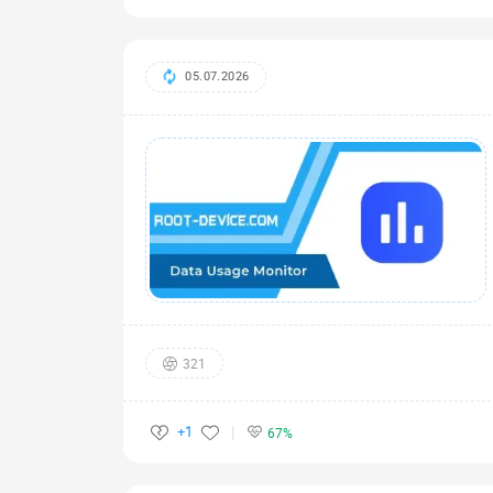
05.07.2026
321
+1
67%