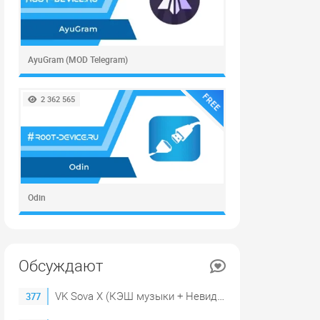
AyuGram (MOD Telegram)
FREE
2 362 565
Odin
Обсуждают
VK Sova X (КЭШ музыки + Невидимка)
377