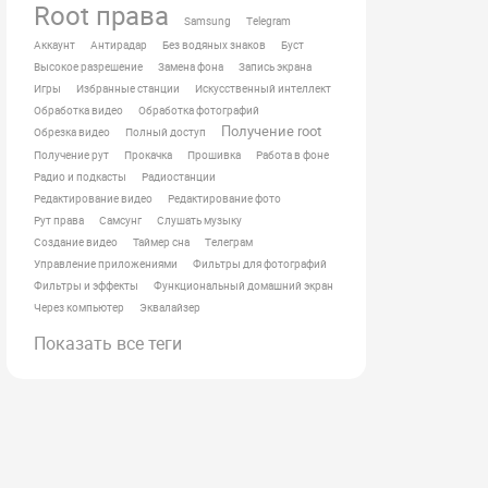
Root права
Samsung
Telegram
Аккаунт
Антирадар
Без водяных знаков
Буст
Высокое разрешение
Замена фона
Запись экрана
Игры
Избранные станции
Искусственный интеллект
Обработка видео
Обработка фотографий
Получение root
Обрезка видео
Полный доступ
Получение рут
Прокачка
Прошивка
Работа в фоне
Радио и подкасты
Радиостанции
Редактирование видео
Редактирование фото
Рут права
Самсунг
Слушать музыку
Создание видео
Таймер сна
Телеграм
Управление приложениями
Фильтры для фотографий
Фильтры и эффекты
Функциональный домашний экран
Через компьютер
Эквалайзер
Показать все теги