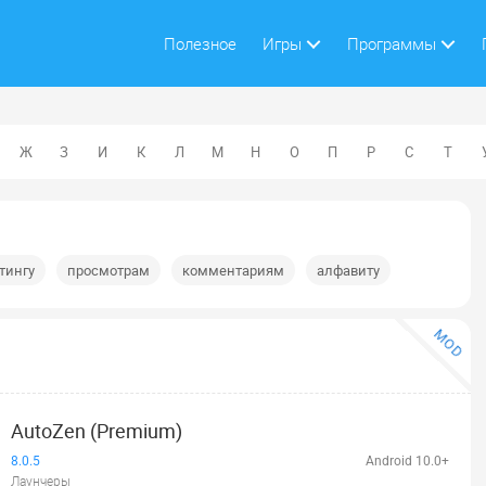
Полезное
Игры
Программы
Ж
З
И
К
Л
М
Н
О
П
Р
С
Т
тингу
просмотрам
комментариям
алфавиту
MOD
AutoZen (Premium)
8.0.5
Android 10.0+
Лаунчеры