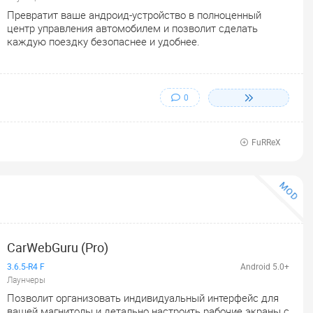
Превратит ваше андроид-устройство в полноценный
центр управления автомобилем и позволит сделать
каждую поездку безопаснее и удобнее.
0
FuRReX
MOD
CarWebGuru (Pro)
3.6.5-R4 F
Android 5.0+
Лаунчеры
Позволит организовать индивидуальный интерфейс для
вашей магнитолы и детально настроить рабочие экраны с