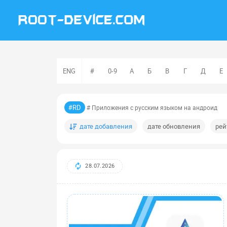
ENG
#
0-9
А
Б
В
Г
Д
Е
#RD
# Приложения с русским языком на андроид
дате добавления
дате обновления
рей
28.07.2026