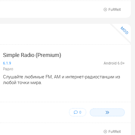
FuRReX
MOD
Simple Radio (Premium)
6.1.9
Android 6.0+
Радио
Слушайте любимые FM, AM и интернет-радиостанции из
любой точки мира.
0
FuRReX