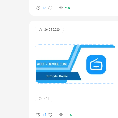
+8
70%
26.05.2026
441
+4
100%