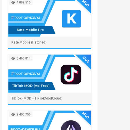
MOD
4 889 516
Kate Mobile (Patched)
MOD
3 465 814
TikTok (MOD) (TikTokModCloud)
MOD
2 405 756