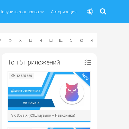
Поиск
Получить root права
Авторизация
У
Ф
Х
Ц
Ч
Ш
Щ
Э
Ю
Я
Топ 5 приложений
MOD
12 525 360
VK Sova X (КЭШ музыки + Невидимка)