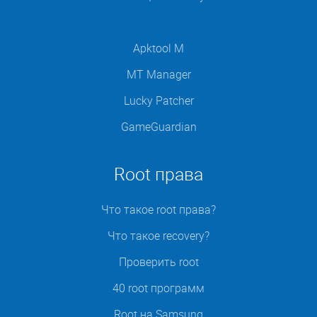
Apktool M
MT Manager
Lucky Patcher
GameGuardian
Root права
Что такое root права?
Что такое recovery?
Проверить root
40 root программ
Root на Samsung