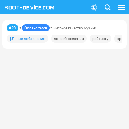
Поиск
Меню
#RD
Облако тегов
#
# Высокое качество музыки
дате добавления
дате обновления
рейтингу
просм