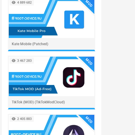
MOD
4 889 682
Kate Mobile (Patched)
MOD
3 467 283
TikTok (MOD) (TikTokModCloud)
MOD
2 405 883