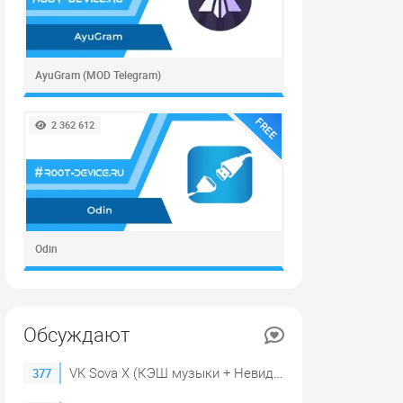
AyuGram (MOD Telegram)
FREE
2 362 612
Odin
Обсуждают
VK Sova X (КЭШ музыки + Невидимка)
377