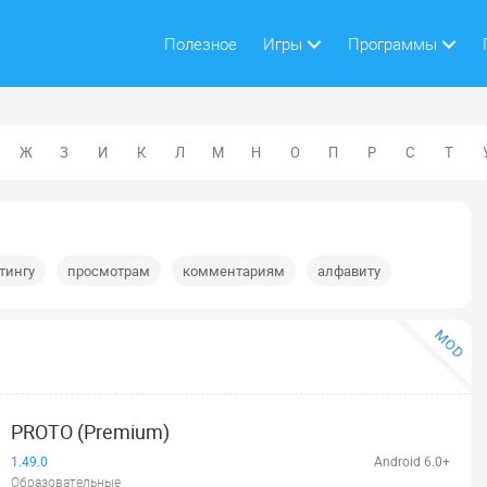
Полезное
Игры
Программы
Ж
З
И
К
Л
М
Н
О
П
Р
С
Т
тингу
просмотрам
комментариям
алфавиту
MOD
PROTO (Premium)
1.49.0
Android 6.0+
Образовательные