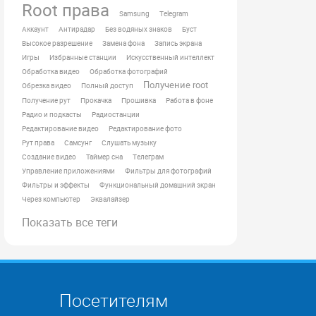
Root права
Samsung
Telegram
Аккаунт
Антирадар
Без водяных знаков
Буст
Высокое разрешение
Замена фона
Запись экрана
Игры
Избранные станции
Искусственный интеллект
Обработка видео
Обработка фотографий
Получение root
Обрезка видео
Полный доступ
Получение рут
Прокачка
Прошивка
Работа в фоне
Радио и подкасты
Радиостанции
Редактирование видео
Редактирование фото
Рут права
Самсунг
Слушать музыку
Создание видео
Таймер сна
Телеграм
Управление приложениями
Фильтры для фотографий
Фильтры и эффекты
Функциональный домашний экран
Через компьютер
Эквалайзер
Показать все теги
Посетителям