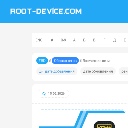
ENG
#
0-9
А
Б
В
Г
Д
Е
#RD
Облако тегов
#
# Логические цепи
дате добавления
дате обновления
рей
15.06.2026