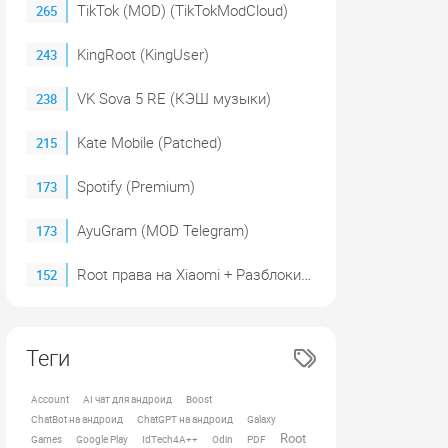
TikTok (MOD) (TikTokModCloud)
265
KingRoot (KingUser)
243
VK Sova 5 RE (КЭШ музыки)
238
Kate Mobile (Patched)
215
Spotify (Premium)
173
AyuGram (MOD Telegram)
173
Root права на Xiaomi + Разблокировка загрузчика (2023)
152
Теги
Account
AI чат для андроид
Boost
ChatBot на андроид
ChatGPT на андроид
Galaxy
Root
Games
Google Play
IdTech4A++
Odin
PDF