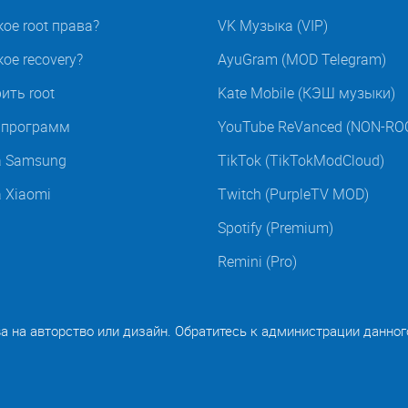
кое root права?
VK Музыка (VIP)
ое recovery?
AyuGram (MOD Telegram)
ить root
Kate Mobile (КЭШ музыки)
t программ
YouTube ReVanced (NON-RO
а Samsung
TikTok (TikTokModCloud)
а Xiaomi
Twitch (PurpleTV MOD)
Spotify (Premium)
Remini (Pro)
ва на авторство или дизайн. Обратитесь к администрации данног