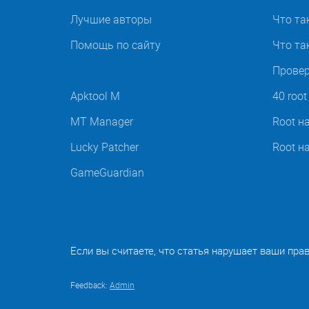
Лучшие авторы
Что та
Помощь по сайту
Что так
Провер
Apktool M
40 roo
MT Manager
Root н
Lucky Patcher
Root н
GameGuardian
Если вы считаете, что статья нарушает ваши пра
Feedback:
Admin