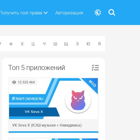
Поиск
Получить root права
Авторизация
У
Ф
Х
Ц
Ч
Ш
Щ
Э
Ю
Я
Топ 5 приложений
MOD
12 525 464
VK Sova X (КЭШ музыки + Невидимка)