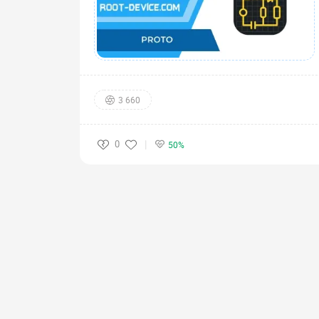
3 660
0
50%