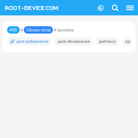
Поиск
Меню
#RD
Облако тегов
#
# Spotishka
дате добавления
дате обновления
рейтингу
просм