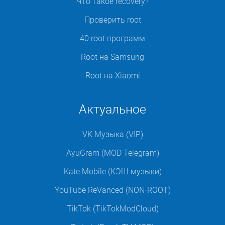
Что такое recovery?
Проверить root
40 root программ
Root на Samsung
Root на Xiaomi
Актуальное
VK Музыка (VIP)
AyuGram (MOD Telegram)
Kate Mobile (КЭШ музыки)
YouTube ReVanced (NON-ROOT)
TikTok (TikTokModCloud)