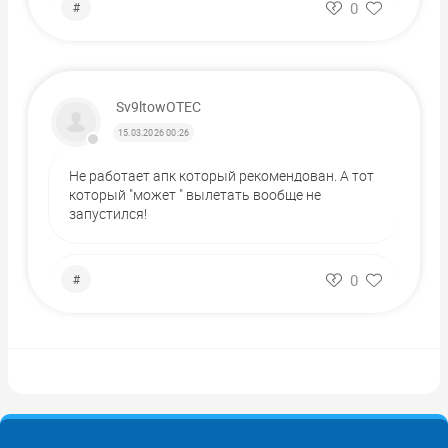
0
#
Sv9ltowOTEC
15.03.2026 00:26
Не работает апк который рекомендован. А тот
который "может " вылетать вообще не
запустился!
0
#