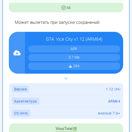
66
Может вылетать при запуске сохранений:
GTA: Vice City v1.12 (ARM64)
APK
5.7 Mb
264
Версия
1.12
(34)
Архитектура
ARM64
OS
Android 7.0+
(MIN)
VirusTotal