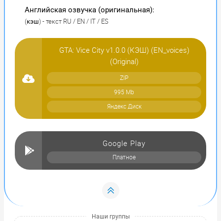
Английская озвучка (оригинальная):
(
) - текст RU / EN / IT / ES
кэш
GTA: Vice City v1.0.0 (КЭШ) (EN_voices)
(Original)
ZIP
995 Mb
Яндекс Диск
Google Play
Платное