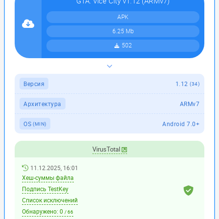
GTA: Vice City v1.12 (ARMv7)
APK
6.25 Mb
502
Версия
1.12
(34)
Архитектура
ARMv7
OS
Android 7.0+
(MIN)
VirusTotal
11.12.2025, 16:01
Хеш-суммы файла
Подпись TestKey
Список исключений
Обнаружено:
0
/ 66