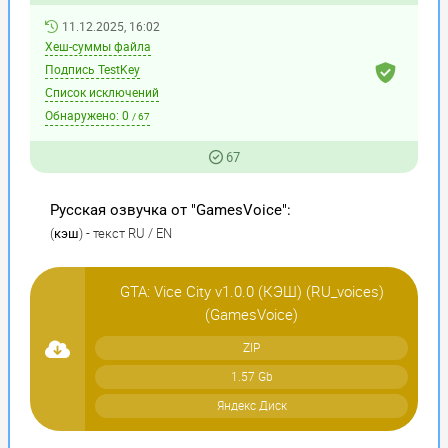
11.12.2025, 16:02
Хеш-суммы файла
Подпись TestKey
Список исключений
Обнаружено:
0
/ 67
67
Русская озвучка от "GamesVoice":
(
) - текст RU / EN
кэш
GTA: Vice City v1.0.0 (КЭШ) (RU_voices)
(GamesVoice)
ZIP
1.57 Gb
Яндекс Диск