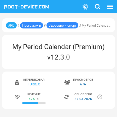
Поиск
Меню
#RD
Программы
Здоровье и спорт
#
#
# My Period Calendar (Premium)
My Period Calendar (Premium)
v12.3.0
ОПУБЛИКОВАЛ
ПРОСМОТРОВ
FURREX
676
РЕЙТИНГ
ОБНОВЛЕНО
67%
27.03.2026
3