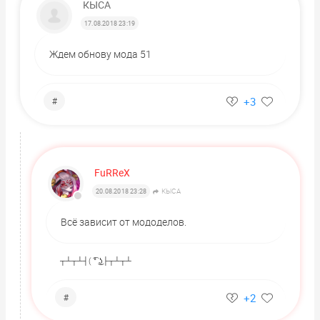
КЫСА
17.08.2018 23:19
Ждем обнову мода 51
+3
#
FuRReX
КЫСА
20.08.2018 23:28
Всё зависит от мододелов.
┬┴┬┴┤( ͡° ͜ʖ├┬┴┬┴
+2
#