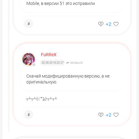
Mobile, в версии 51 это исправили
+2
#
FuRReX
Аркашка
20.08.2018 23:27
Скачай модифицированную версию, а не
оригинальную.
┬┴┬┴┤( ͡° ͜ʖ├┬┴┬┴
+2
#