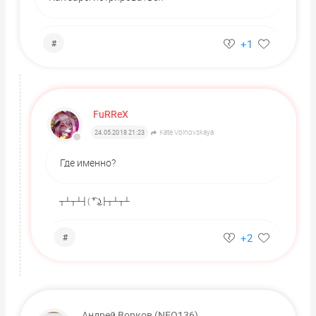
+1
#
FuRReX
Kate Voinovskaya
24.05.2018 21:23
Где именно?
┬┴┬┴┤( ͡° ͜ʖ├┬┴┬┴
+2
#
Андрей Ворков (NEO136)