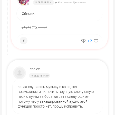
Константин Денисенко
21.08.2018 21:41
Обновил.
┬┴┬┴┤( ͡° ͜ʖ├┬┴┬┴
+2
#
ceaiex.
19.08.2018 14:10
когда слушаешь музыку в кэше, нет
возможности включить вручную следующую
песню путём выбора «играть следующим»,
потому что у закэшированной аудио этой
функции просто нет. прошу исправить.