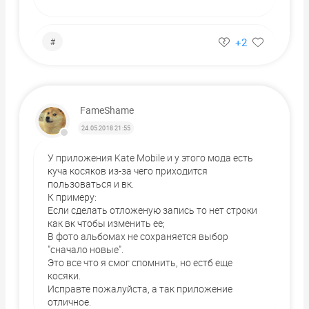
+2
#
FameShame
24.05.2018 21:55
У приложения Kate Mobile и у этого мода есть
куча косяков из-за чего приходится
пользоваться и вк.
К примеру:
Если сделать отложеную запись то нет строки
как вк чтобы изменить ее;
В фото альбомах не сохраняется выбор
"сначало новые".
Это все что я смог спомнить, но естб еще
косяки.
Исправте пожалуйста, а так приложение
отличное.