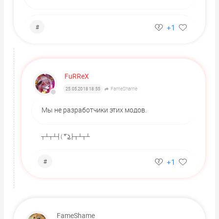
+1
#
FuRReX
FameShame
25.05.2018 18:55
Мы не разработчики этих модов.
┬┴┬┴┤( ͡° ͜ʖ├┬┴┬┴
+1
#
FameShame