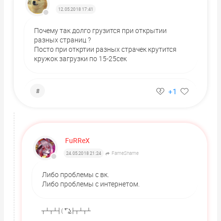
12.05.2018 17:41
Почему так долго грузится при открытии
разных страниц ?
Посто при откртии разных страчек крутится
кружок загрузки по 15-25сек
+1
#
FuRReX
FameShame
24.05.2018 21:24
Либо проблемы с вк.
Либо проблемы с интернетом.
┬┴┬┴┤( ͡° ͜ʖ├┬┴┬┴