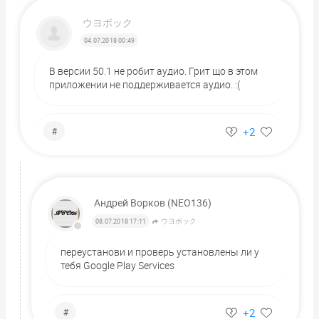
ウヨボック
04.07.2018 00:49
В версии 50.1 не робит аудио. Грит що в этом
приложении не поддерживается аудио. :(
+2
#
Андрей Ворков (NEO136)
ウヨボック
08.07.2018 17:11
переустанови и проверь установлены ли у
тебя Google Play Services
+2
#