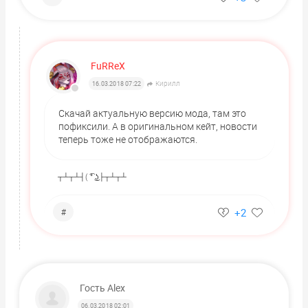
FuRReX
Кирилл
16.03.2018 07:22
Скачай актуальную версию мода, там это
пофиксили. А в оригинальном кейт, новости
теперь тоже не отображаются.
┬┴┬┴┤( ͡° ͜ʖ├┬┴┬┴
+2
#
Гость Alex
06.03.2018 02:01