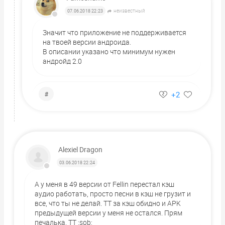
неизвестный
07.06.2018 22:23
Значит что приложение не поддерживается
на твоей версии андроида.
В описании указано что минимум нужен
андройд 2.0
+2
#
Alexiel Dragon
03.06.2018 22:24
А у меня в 49 версии от Fellin перестал кэш
аудио работать, просто песни в кэш не грузит и
все, что ты не делай. ТТ за кэш обидно и APK
предыдущей версии у меня не остался. Прям
печалька. ТТ :sob: