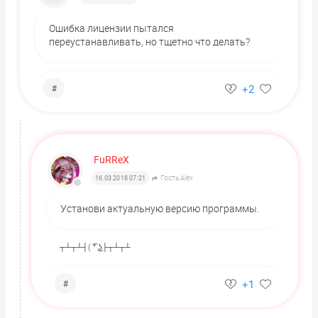
Ошибка лицензии пытался
переустанавливать, но тщетно что делать?
+2
#
FuRReX
Гость Alex
16.03.2018 07:21
Установи актуальную версию программы.
┬┴┬┴┤( ͡° ͜ʖ├┬┴┬┴
+1
#