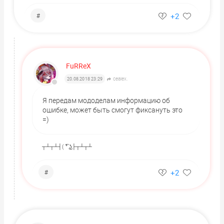
+2
#
FuRReX
ceaiex.
20.08.2018 23:29
Я передам мододелам информацию об
ошибке, может быть смогут фиксануть это
=)
┬┴┬┴┤( ͡° ͜ʖ├┬┴┬┴
+2
#