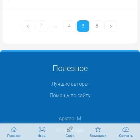
1
...
4
5
6
Полезное
Лучшие авторы
Помощь по сайту
Apktool M
MT Manager
Главная
Игры
Софт
Закладки
Скачать