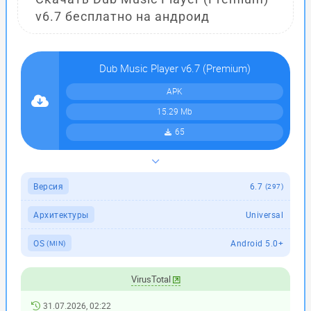
v6.7 бесплатно на андроид
Dub Music Player v6.7 (Premium)
APK
15.29 Mb
65
Версия
6.7
(297)
Архитектуры
Universal
OS
Android 5.0+
(MIN)
VirusTotal
31.07.2026, 02:22