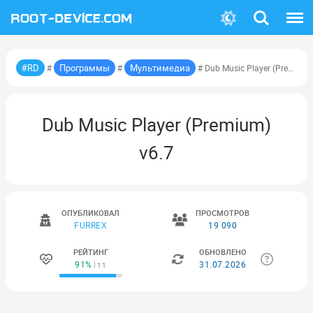
Поиск
Меню
#RD
Программы
Мультимедиа
#
#
# Dub Music Player (Premium)
Dub Music Player (Premium)
v6.7
ОПУБЛИКОВАЛ
ПРОСМОТРОВ
FURREX
19 090
РЕЙТИНГ
ОБНОВЛЕНО
91%
31.07.2026
11