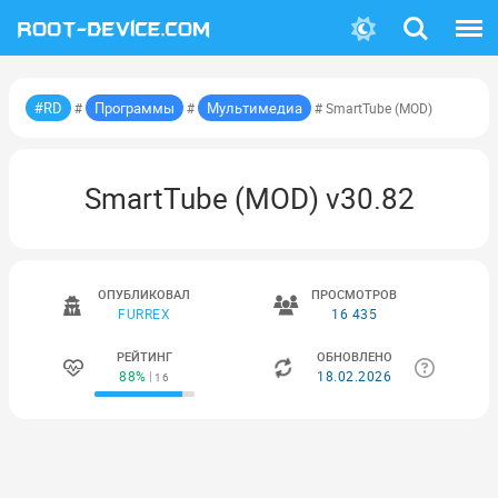
Поиск
Меню
#RD
Программы
Мультимедиа
#
#
# SmartTube (MOD)
SmartTube (MOD) v30.82
ОПУБЛИКОВАЛ
ПРОСМОТРОВ
FURREX
16 435
РЕЙТИНГ
ОБНОВЛЕНО
88%
18.02.2026
16