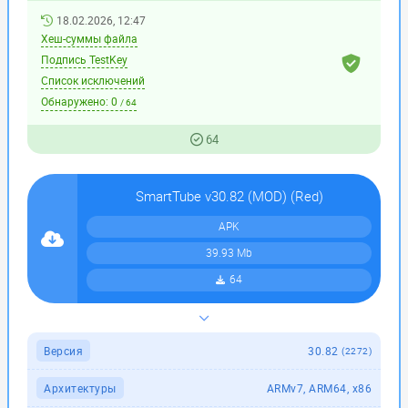
18.02.2026, 12:47
Хеш-суммы файла
Подпись TestKey
Список исключений
Обнаружено:
0
/ 64
64
SmartTube v30.82 (MOD) (Red)
APK
39.93 Mb
64
Версия
30.82
(2272)
Архитектуры
ARMv7, ARM64, x86