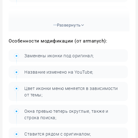
История поиска;
Развернуть
Выбор аккаунта;
Особенности модификации (от armanych):
Перемотка видео мышкой;
Заменены иконки под оригинал;
Превью при перемотке видео;
Название изменено на YouTube;
Варианты сортировки каналов;
Цвет иконки меню меняется в зависимости
Управление приложением со смартфона.
от темы;
Окна превью теперь округлые, также и
строка поиска;
Ставится рядом с оригиналом;