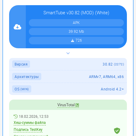
SmartTube v30.82 (MOD) (White)
APK
39.92 Mb
726
Версия
30.82
(2272)
Архитектуры
ARMv7, ARM64, x86
OS
Android 4.2+
(MIN)
VirusTotal
18.02.2026, 12:53
Хеш-суммы файла
Подпись TestKey