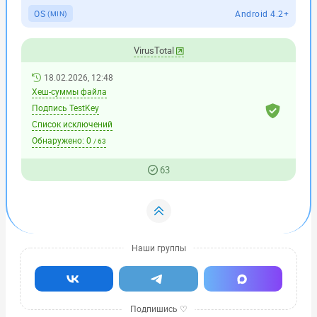
OS
Android 4.2+
(MIN)
VirusTotal
18.02.2026, 12:48
Хеш-суммы файла
Подпись TestKey
Список исключений
Обнаружено:
0
/ 63
63