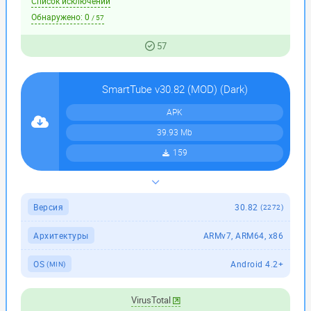
Список исключений
Обнаружено:
0
/ 57
57
SmartTube v30.82 (MOD) (Dark)
APK
39.93 Mb
159
Версия
30.82
(2272)
Архитектуры
ARMv7, ARM64, x86
OS
Android 4.2+
(MIN)
VirusTotal