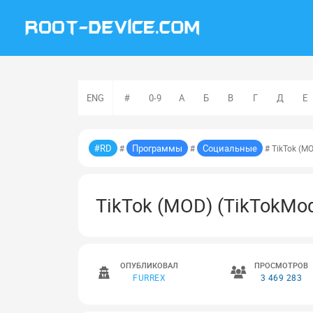
ENG
#
0-9
А
Б
В
Г
Д
Е
#RD
Программы
Социальные
#
#
# TikTok (M
TikTok (MOD) (TikTokModC
ОПУБЛИКОВАЛ
ПРОСМОТРОВ
FURREX
3 469 283