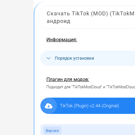
Скачать TikTok (MOD) (TikTokMo
андроид
Информация:
Порядок установки
Плагин для модов:
Подходит для "TikTokModCloud" и "TikTokModClou
TikTok (Plugin) v2.44 (Original)
Версия