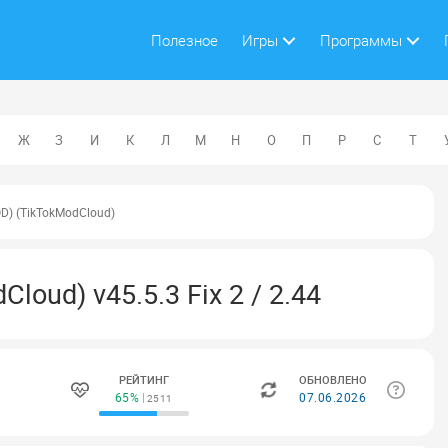
Полезное
Игры
Программы
Ж
З
И
К
Л
М
Н
О
П
Р
С
Т
OD) (TikTokModCloud)
loud) v45.5.3 Fix 2 / 2.44
РЕЙТИНГ
ОБНОВЛЕНО
65%
07.06.2026
2511