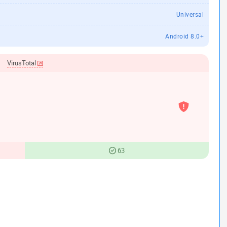
Universal
Android 8.0+
VirusTotal
63