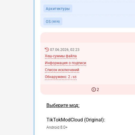
Архитектуры
OS
(MIN)
07.06.2026, 02:23
Хеш-суммы файла
Информация о подписи
Список исключений
Обнаружено:
2
/ 65
2
Выберите мод:
TikTokModCloud (Original):
Android 8.0+