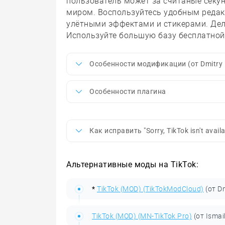
пользователь может за считаные секун
миром. Воспользуйтесь удобным редак
улётными эффектами и стикерами. Дел
Используйте большую базу бесплатной
Особенности модификации (от Dmitry 
Особенности плагина
Как исправить "Sorry, TikTok isn't availa
Альтернативные моды на TikTok:
TikTok (MOD) (TikTokModCloud)
(от D
*
TikTok (MOD) (MN-TikTok Pro)
(от Ismai