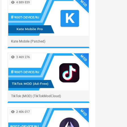
MOD
4 889 839
Kate Mobile (Patched)
MOD
3 469 276
TikTok (MOD) (TikTokModCloud)
MOD
2 406 017