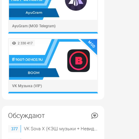
AyuGram (MOD Telegram)
MOD
2 330 417
VK Музыка (VIP)
Обсуждают
VK Sova X (КЭШ музыки + Невидимка)
377