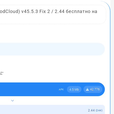
dCloud) v45.5.3 Fix 2 / 2.44 бесплатно на
dZ"
42 776
4.5 Mb
APK
2.44
(244)