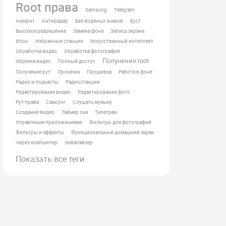
Root права
Samsung
Telegram
Аккаунт
Антирадар
Без водяных знаков
Буст
Высокое разрешение
Замена фона
Запись экрана
Игры
Избранные станции
Искусственный интеллект
Обработка видео
Обработка фотографий
Получение root
Обрезка видео
Полный доступ
Получение рут
Прокачка
Прошивка
Работа в фоне
Радио и подкасты
Радиостанции
Редактирование видео
Редактирование фото
Рут права
Самсунг
Слушать музыку
Создание видео
Таймер сна
Телеграм
Управление приложениями
Фильтры для фотографий
Фильтры и эффекты
Функциональный домашний экран
Через компьютер
Эквалайзер
Показать все теги