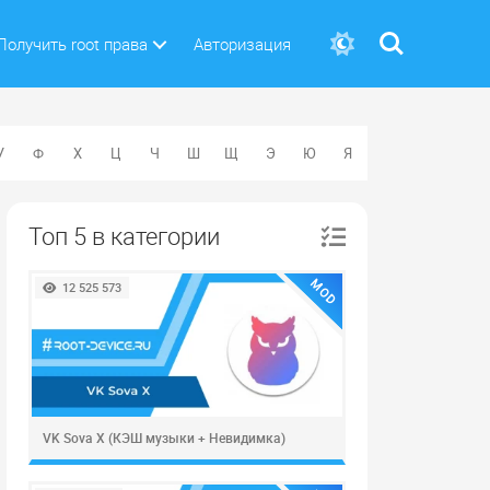
Поиск
Получить root права
Авторизация
У
Ф
Х
Ц
Ч
Ш
Щ
Э
Ю
Я
Топ 5 в категории
MOD
12 525 573
VK Sova X (КЭШ музыки + Невидимка)