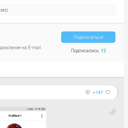
sez)
Подписаться
домление на E-mail.
Подписались:
12
+747