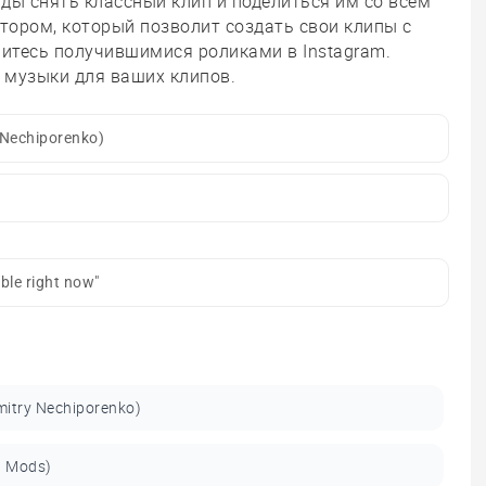
ды снять классный клип и поделиться им со всем
тором, который позволит создать свои клипы с
итесь получившимися роликами в Instagram.
 музыки для ваших клипов.
Nechiporenko)
ble right now"
mitry Nechiporenko)
l Mods)