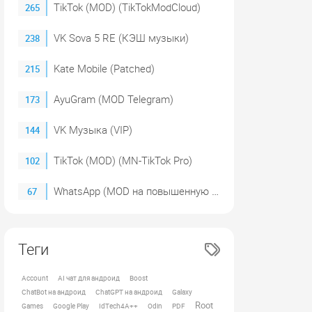
TikTok (MOD) (TikTokModCloud)
265
VK Sova 5 RE (КЭШ музыки)
238
Kate Mobile (Patched)
215
AyuGram (MOD Telegram)
173
VK Музыка (VIP)
144
TikTok (MOD) (MN-TikTok Pro)
102
WhatsApp (MOD на повышенную Приватность)
67
Теги
Account
AI чат для андроид
Boost
ChatBot на андроид
ChatGPT на андроид
Galaxy
Root
Games
Google Play
IdTech4A++
Odin
PDF