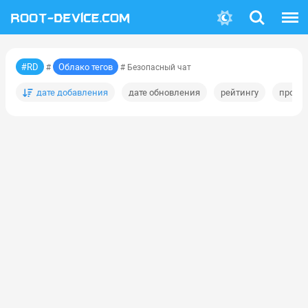
Поиск
Меню
#RD
Облако тегов
#
# Безопасный чат
дате добавления
дате обновления
рейтингу
просм