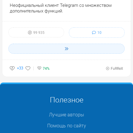
Неофициальный клиент Telegram со множеством
дополнительных функций.
10
99 935
+33
74%
FuRReX
Полезное
Лучшие авторы
Помощь по сайту