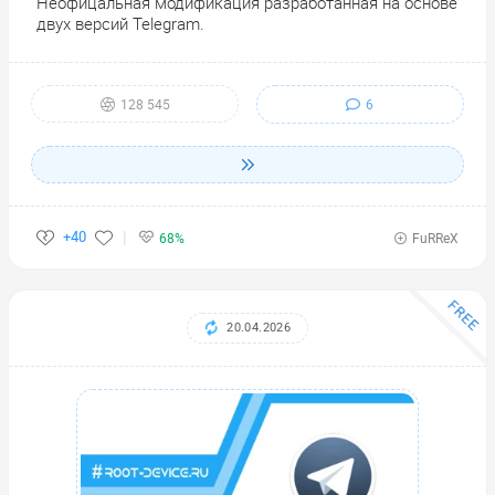
Неофицальная модификация разработанная на основе
двух версий Telegram.
6
128 545
+40
68%
FuRReX
FREE
20.04.2026