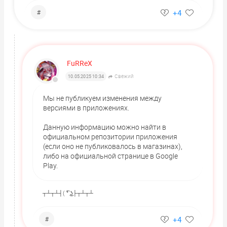
+4
#
FuRReX
Свежий
10.05.2025 10:34
Мы не публикуем изменения между
версиями в приложениях.
Данную информацию можно найти в
официальном репозитории приложения
(если оно не публиковалось в магазинах),
либо на официальной странице в Google
Play.
┬┴┬┴┤( ͡° ͜ʖ├┬┴┬┴
+4
#