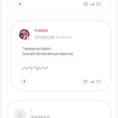
+4
#
FuRReX
АбырвалГ
16.11.2022 12:03
Перезалил файл.
Скачай обновлённую версию.
┬┴┬┴┤( ͡° ͜ʖ├┬┴┬┴
+6
#
1
20.04.2020 01:29