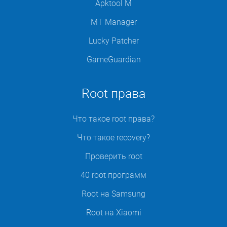
Apktool M
MT Manager
Lucky Patcher
GameGuardian
Root права
Что такое root права?
Что такое recovery?
Проверить root
40 root программ
Root на Samsung
Root на Xiaomi