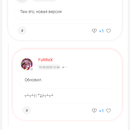
Там это, новая версия
+1
#
FuRReX
1
10.05.2020 12:34
Обновил.
┬┴┬┴┤( ͡° ͜ʖ├┬┴┬┴
+1
#