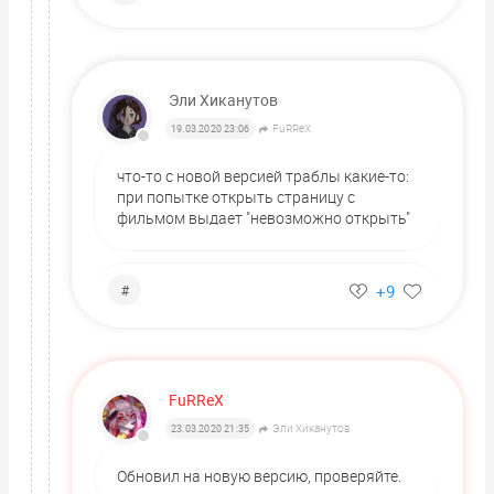
Эли Хиканутов
FuRReX
19.03.2020 23:06
что-то с новой версией траблы какие-то:
при попытке открыть страницу с
фильмом выдает "невозможно открыть"
+9
#
FuRReX
Эли Хиканутов
23.03.2020 21:35
Обновил на новую версию, проверяйте.