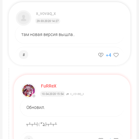
x_vovaq_x
29.03.2020 14:27
там новая версия вышла..
+4
#
FuRReX
x_vovaq_x
10.04.2020 15:54
Обновил.
┬┴┬┴┤( ͡° ͜ʖ├┬┴┬┴