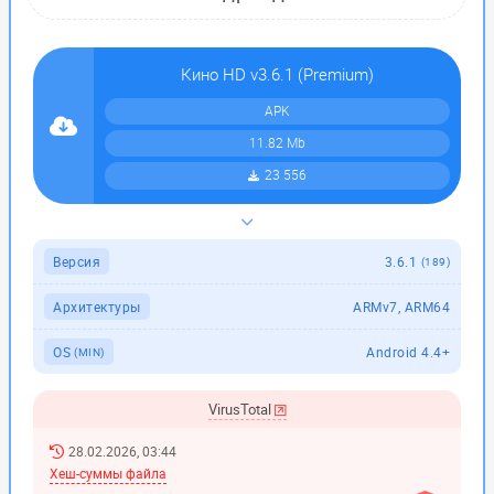
Кино HD v3.6.1 (Premium)
APK
11.82 Mb
23 556
Версия
3.6.1
(189)
Архитектуры
ARMv7, ARM64
OS
Android 4.4+
(MIN)
VirusTotal
28.02.2026, 03:44
Хеш-суммы файла