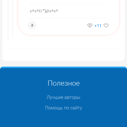
┬┴┬┴┤( ͡° ͜ʖ├┬┴┬┴
+11
#
Полезное
Лучшие авторы
Помощь по сайту