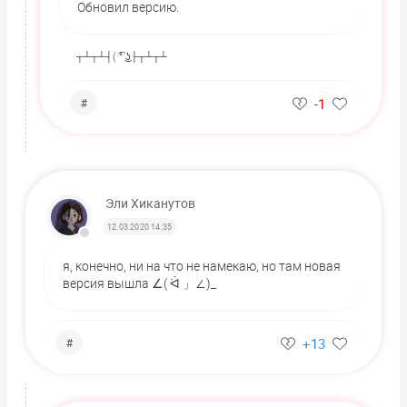
Обновил версию.
┬┴┬┴┤( ͡° ͜ʖ├┬┴┬┴
-1
#
Эли Хиканутов
12.03.2020 14:35
я, конечно, ни на что не намекаю, но там новая
версия вышла ∠( ᐛ 」∠)_
+13
#