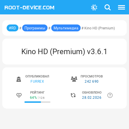
Поиск
Меню
#RD
Программы
Мультимедиа
#
#
# Kino HD (Premium)
Kino HD (Premium) v3.6.1
ОПУБЛИКОВАЛ
ПРОСМОТРОВ
FURREX
242 690
РЕЙТИНГ
ОБНОВЛЕНО
64%
28.02.2026
126