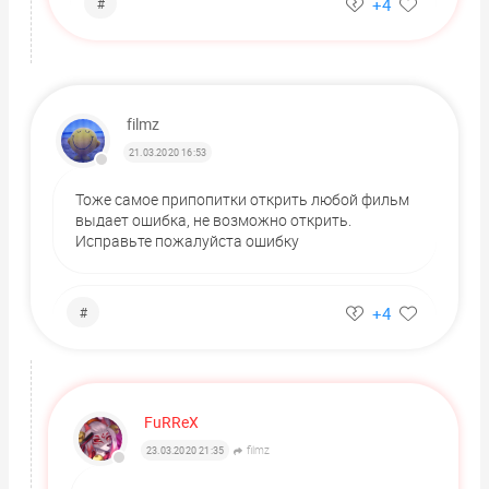
+4
#
filmz
21.03.2020 16:53
Тоже самое припопитки открить любой фильм
выдает ошибка, не возможно открить.
Исправьте пожалуйста ошибку
+4
#
FuRReX
filmz
23.03.2020 21:35